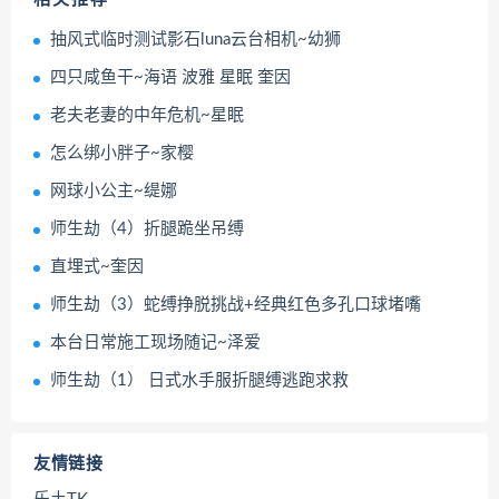
抽风式临时测试影石luna云台相机~幼狮
四只咸鱼干~海语 波雅 星眠 奎因
老夫老妻的中年危机~星眠
怎么绑小胖子~家樱
网球小公主~缇娜
师生劫（4）折腿跪坐吊缚
直埋式~奎因
师生劫（3）蛇缚挣脱挑战+经典红色多孔口球堵嘴
本台日常施工现场随记~泽爱
师生劫（1） 日式水手服折腿缚逃跑求救
友情链接