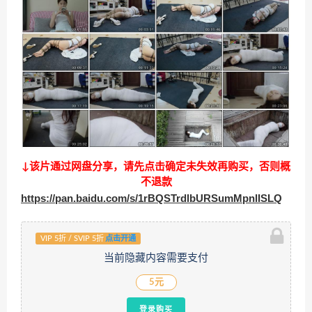
↓该片通过网盘分享，请先点击确定未失效再购买，否则概
不退款
https://pan.baidu.com/s/1rBQSTrdlbURSumMpnlISLQ
VIP 5折 / SVIP 5折
点击开通
当前隐藏内容需要支付
5元
登录购买