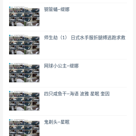
钢管蛹~缇娜
师生劫（1） 日式水手服折腿缚逃跑求救
网球小公主~缇娜
四只咸鱼干~海语 波雅 星眠 奎因
鬼剃头~星眠