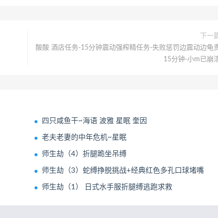
下一
酸酸 酒店任务-15分钟震动强榨精任务-失败惩罚边震动边龟
15分钟-小m已崩
四只咸鱼干~海语 波雅 星眠 奎因
老夫老妻的中年危机~星眠
师生劫（4）折腿跪坐吊缚
师生劫（3）蛇缚挣脱挑战+经典红色多孔口球堵嘴
师生劫（1） 日式水手服折腿缚逃跑求救