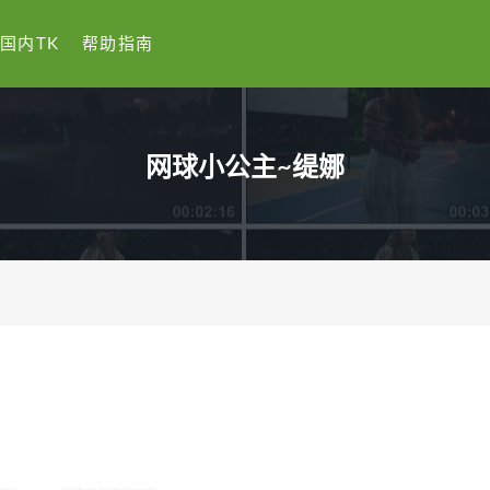
国内TK
帮助指南
网球小公主~缇娜