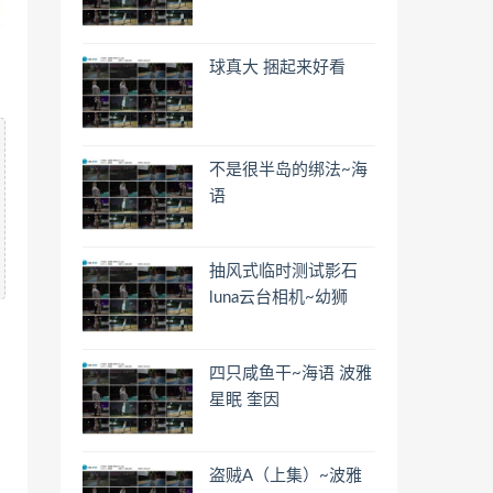
球真大 捆起来好看
不是很半岛的绑法~海
语
抽风式临时测试影石
luna云台相机~幼狮
四只咸鱼干~海语 波雅
星眠 奎因
盗贼A（上集）~波雅