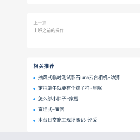
上一篇
上班之前的操作
相关推荐
抽风式临时测试影石luna云台相机~幼狮
定拍端午就要有个粽子样~星眠
怎么绑小胖子~家樱
直埋式~奎因
本台日常施工现场随记~泽爱