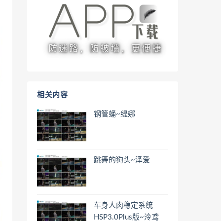
相关内容
钢管蛹~缇娜
跳舞的狗头~泽爱
车身人肉稳定系统
HSP3.0Plus版~泠鸢