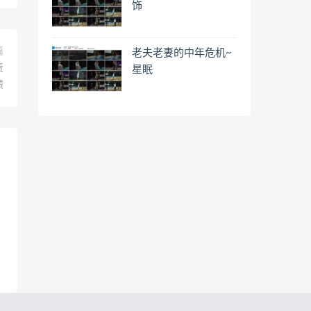
饰
篇
老夫老妻的中年危机~
责
星眠
溃