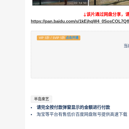
↓该片通过网盘分享，
https://pan.baidu.com/s/1kEjhqW4_0SosCOL7Q
VIP 5折 / SVIP 5折
点击开通
当
半岛束艺
请完全按付款弹窗显示的金额进行付款
淘宝等平台有售低价百度网盘账号提供高速下载