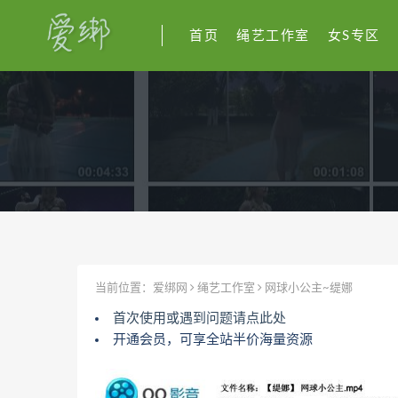
首页
绳艺工作室
女S专区
当前位置：
爱绑网
绳艺工作室
网球小公主~缇娜
首次使用或遇到问题请点此处
开通会员，可享全站半价海量资源