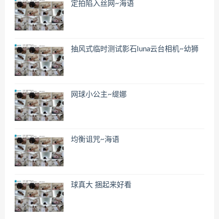
定拍陷入丝网~海语
抽风式临时测试影石luna云台相机~幼狮
网球小公主~缇娜
均衡诅咒~海语
球真大 捆起来好看