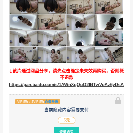
↓该片通过网盘分享，请先点击确定未失效再购买，否则概
不退款
https://pan.baidu.com/s/1AWnXgQuO2lBTwVoAz6yDsA
VIP 5折 / SVIP 5折
点击开通
当前隐藏内容需要支付
5元
登录购买