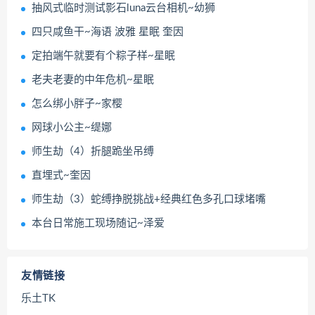
抽风式临时测试影石luna云台相机~幼狮
四只咸鱼干~海语 波雅 星眠 奎因
定拍端午就要有个粽子样~星眠
老夫老妻的中年危机~星眠
怎么绑小胖子~家樱
网球小公主~缇娜
师生劫（4）折腿跪坐吊缚
直埋式~奎因
师生劫（3）蛇缚挣脱挑战+经典红色多孔口球堵嘴
本台日常施工现场随记~泽爱
友情链接
乐土TK