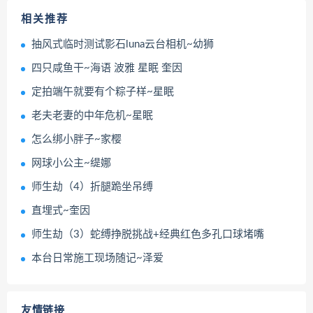
相关推荐
抽风式临时测试影石luna云台相机~幼狮
四只咸鱼干~海语 波雅 星眠 奎因
定拍端午就要有个粽子样~星眠
老夫老妻的中年危机~星眠
怎么绑小胖子~家樱
网球小公主~缇娜
师生劫（4）折腿跪坐吊缚
直埋式~奎因
师生劫（3）蛇缚挣脱挑战+经典红色多孔口球堵嘴
本台日常施工现场随记~泽爱
友情链接