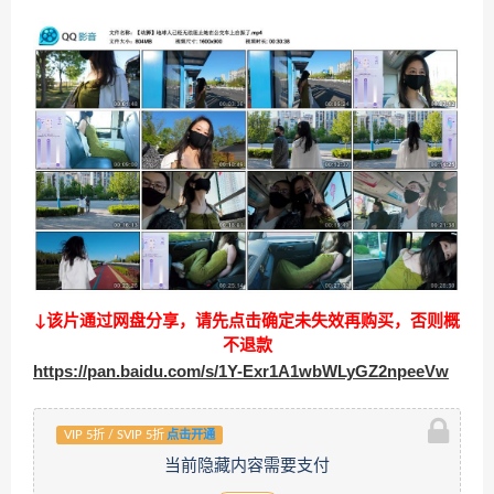
↓该片通过网盘分享，请先点击确定未失效再购买，否则概
不退款
https://pan.baidu.com/s/1Y-Exr1A1wbWLyGZ2npeeVw
VIP 5折 / SVIP 5折
点击开通
当前隐藏内容需要支付