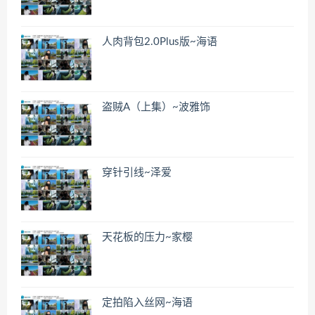
人肉背包2.0Plus版~海语
盗贼A（上集）~波雅饰
穿针引线~泽爱
天花板的压力~家樱
定拍陷入丝网~海语