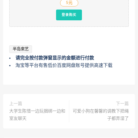
5元
登录购买
半岛束艺
请完全按付款弹窗显示的金额进行付款
淘宝等平台有售低价百度网盘账号提供高速下载
上一篇
下一篇
大学生陈惜一边玩捆绑一边和
可爱小狗在馨馨的调教下把绳
室友聊天
子都弄湿了