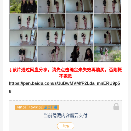
↓该片通过网盘分享，请先点击确定未失效再购买，否则概
不退款
https://pan.baidu.com/s/1uBwMVMfP2Lda_mnERU9p5
g
VIP 5折 / SVIP 5折
点击开通
当前隐藏内容需要支付
5元