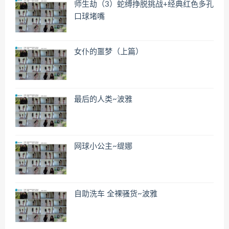
师生劫（3）蛇缚挣脱挑战+经典红色多孔
口球堵嘴
女仆的噩梦（上篇）
最后的人类~波雅
网球小公主~缇娜
自助洗车 全裸骚货~波雅