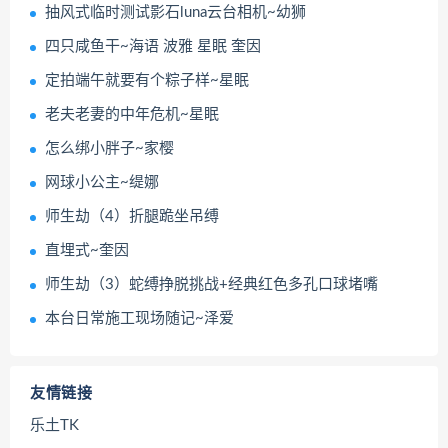
抽风式临时测试影石luna云台相机~幼狮
四只咸鱼干~海语 波雅 星眠 奎因
定拍端午就要有个粽子样~星眠
老夫老妻的中年危机~星眠
怎么绑小胖子~家樱
网球小公主~缇娜
师生劫（4）折腿跪坐吊缚
直埋式~奎因
师生劫（3）蛇缚挣脱挑战+经典红色多孔口球堵嘴
本台日常施工现场随记~泽爱
友情链接
乐土TK