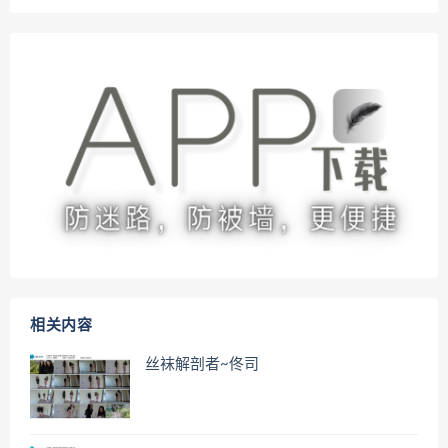
相关内容
丝袜解剖者~佟司