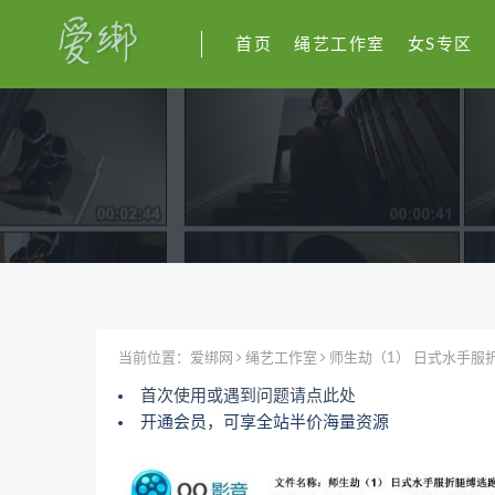
首页
绳艺工作室
女S专区
当前位置：
爱绑网
绳艺工作室
师生劫（1） 日式水手服
首次使用或遇到问题请点此处
开通会员，可享全站半价海量资源