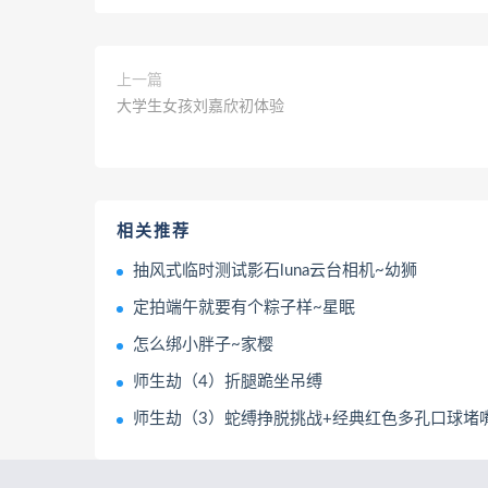
上一篇
大学生女孩刘嘉欣初体验
相关推荐
抽风式临时测试影石luna云台相机~幼狮
定拍端午就要有个粽子样~星眠
怎么绑小胖子~家樱
师生劫（4）折腿跪坐吊缚
师生劫（3）蛇缚挣脱挑战+经典红色多孔口球堵