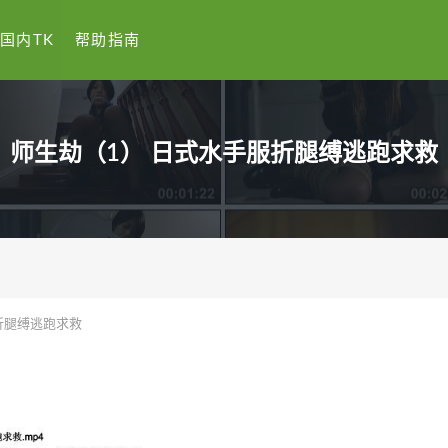
国内TK
帮助指南
师生劫（1） 日式水手服折腿缚逃跑求救
折腿缚逃跑求救