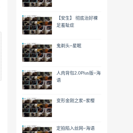
【安生】 彻底治好裸
足羞耻症
鬼剃头~星眠
人肉背包2.0Plus版~海
语
变形金刚之家~家樱
定拍陷入丝网~海语