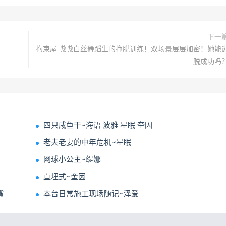
下一
拘束屋 嗷嗷白丝舞蹈生的挣脱训练！双场景层层加密！她能
脱成功吗
四只咸鱼干~海语 波雅 星眠 奎因
老夫老妻的中年危机~星眠
网球小公主~缇娜
直埋式~奎因
嘴
本台日常施工现场随记~泽爱