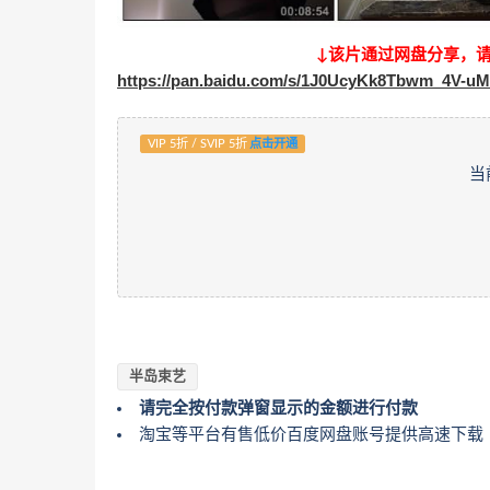
↓该片通过网盘分享，
https://pan.baidu.com/s/1J0UcyKk8Tbwm_4V-u
VIP 5折 / SVIP 5折
点击开通
当
半岛束艺
请完全按付款弹窗显示的金额进行付款
淘宝等平台有售低价百度网盘账号提供高速下载