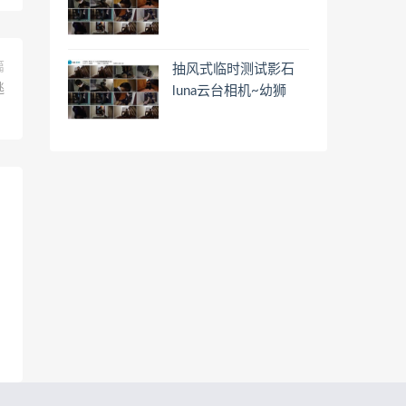
篇
抽风式临时测试影石
逃
luna云台相机~幼狮
？