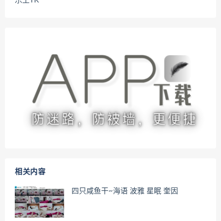
乐土TK
相关内容
四只咸鱼干~海语 波雅 星眠 奎因