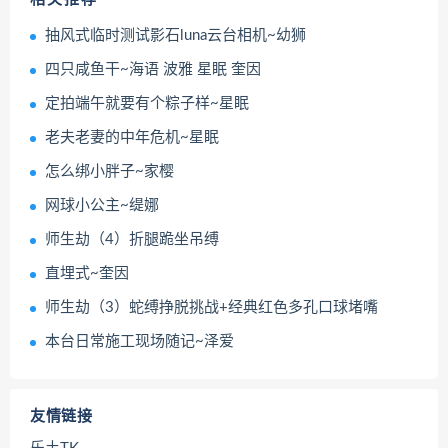
抽风式临时测试影石luna云台相机~幼狮
四只咸鱼干~海语 波雅 星眠 奎因
定拍端午就要有个粽子样~星眠
老夫老妻的中年危机~星眠
怎么绑小胖子~家樱
网球小公主~缇娜
师生劫（4）折腿跪坐吊缚
直埋式~奎因
师生劫（3）蛇缚挣脱挑战+经典红色多孔口球堵嘴
本台日常施工现场随记~泽爱
友情链接