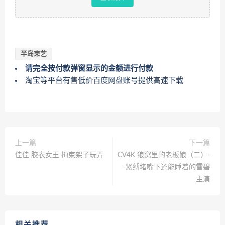
半岛束艺
请完全按付款弹窗显示的金额进行付款
淘宝等平台有售低价百度网盘账号提供高速下载
上一篇
下一篇
佳佳 胶衣女王 拘束架子玩弄
CV4K 狼窝里的老板娘（二）-
-紧缚堵嘴下还能睡着的雪碧
主演
相关推荐