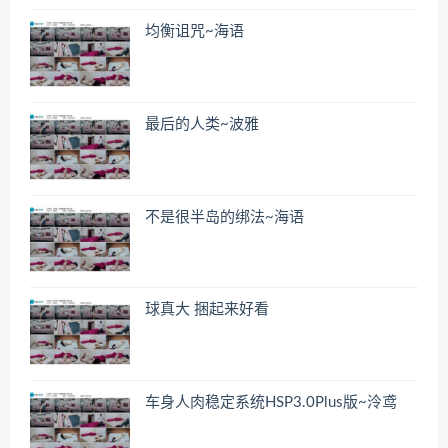
均衡诅咒~海语
最后的人类~波雅
不是很半岛的绑法~海语
球真大 捆起来好看
车身人肉稳定系统HSP3.0Plus版~泠鸢