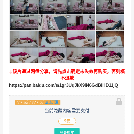
↓该片通过网盘分享，请先点击确定未失效再购买，否则概
不退款
https://pan.baidu.com/s/1gr3UqJkX9iN6GdBIHD11jQ
VIP 5折 / SVIP 5折
点击开通
当前隐藏内容需要支付
5元
登录购买