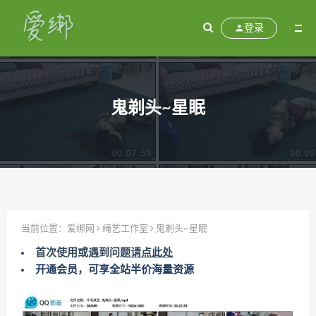
登录
鬼剃头~星眠
当前位置：
爱绑网
绳艺工作室
鬼剃头~星眠
首次使用或遇到问题
请点此处
开通会员，可享全站半价海量资源