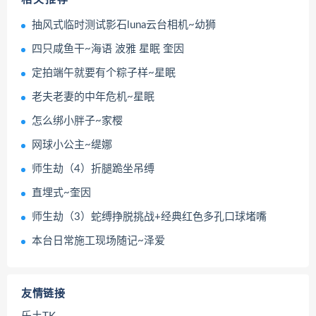
抽风式临时测试影石luna云台相机~幼狮
四只咸鱼干~海语 波雅 星眠 奎因
定拍端午就要有个粽子样~星眠
老夫老妻的中年危机~星眠
怎么绑小胖子~家樱
网球小公主~缇娜
师生劫（4）折腿跪坐吊缚
直埋式~奎因
师生劫（3）蛇缚挣脱挑战+经典红色多孔口球堵嘴
本台日常施工现场随记~泽爱
友情链接