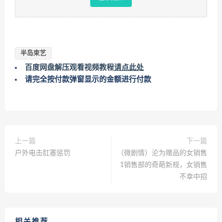
半岛束艺
百度网盘解压观看视频教程
请点此处
请完全按付款弹窗显示的金额进行付款
上一篇
下一篇
户外电击肛塞惩罚
（微剧情）沦为赠品的女销售
1销售部的奇葩新规，女销售
不幸中招
相关推荐