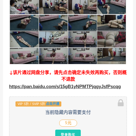
↓该片通过网盘分享，请先点击确定未失效再购买，否则概
不退款
https://pan.baidu.com/s/15gB1yNPMTPjqgyJsfPscqg
VIP 5折 / SVIP 5折
点击开通
当前隐藏内容需要支付
5元
登录购买