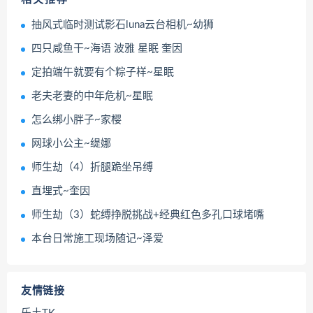
抽风式临时测试影石luna云台相机~幼狮
四只咸鱼干~海语 波雅 星眠 奎因
定拍端午就要有个粽子样~星眠
老夫老妻的中年危机~星眠
怎么绑小胖子~家樱
网球小公主~缇娜
师生劫（4）折腿跪坐吊缚
直埋式~奎因
师生劫（3）蛇缚挣脱挑战+经典红色多孔口球堵嘴
本台日常施工现场随记~泽爱
友情链接