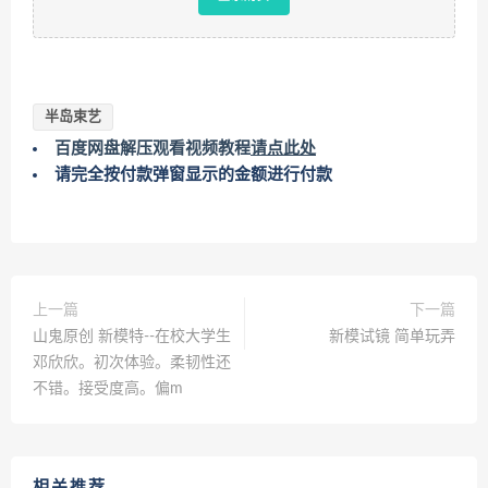
半岛束艺
百度网盘解压观看视频教程
请点此处
请完全按付款弹窗显示的金额进行付款
上一篇
下一篇
山鬼原创 新模特--在校大学生
新模试镜 简单玩弄
邓欣欣。初次体验。柔韧性还
不错。接受度高。偏m
相关推荐