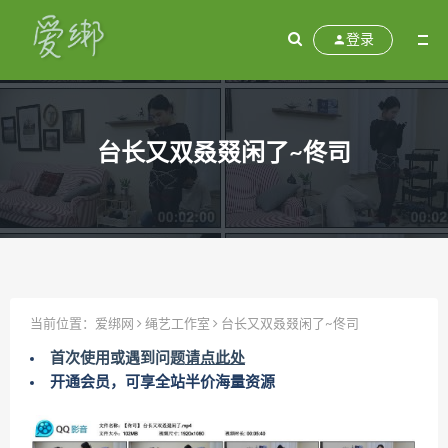
登录
台长又双叒叕闲了~佟司
当前位置：
爱绑网
绳艺工作室
台长又双叒叕闲了~佟司
首次使用或遇到问题
请点此处
开通会员，可享全站半价海量资源