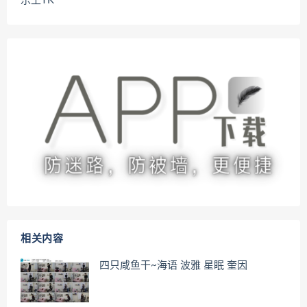
乐土TK
相关内容
四只咸鱼干~海语 波雅 星眠 奎因