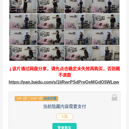
↓该片通过网盘分享，请先点击确定未失效再购买，否则概
不退款
https://pan.baidu.com/s/1IjRwrPSdPreOeMGdO5WLqw
VIP 5折 / SVIP 5折
点击开通
当前隐藏内容需要支付
5元
登录购买