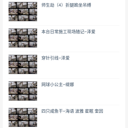
师生劫（4）折腿跪坐吊缚
本台日常施工现场随记~泽爱
穿针引线~泽爱
网球小公主~缇娜
四只咸鱼干~海语 波雅 星眠 奎因