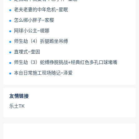
老夫老妻的中年危机~星眠
怎么绑小胖子~家樱
网球小公主~缇娜
师生劫（4）折腿跪坐吊缚
直埋式~奎因
师生劫（3）蛇缚挣脱挑战+经典红色多孔口球堵嘴
本台日常施工现场随记~泽爱
友情链接
乐土TK