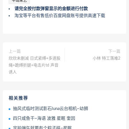
半岛束艺
请完全按付款弹窗显示的金额进行付款
淘宝等平台有售低价百度网盘账号提供高速下载
上一篇
下一篇
欣欣未删减 日式紧缚+多道股
小林 特工落难2
绳+跪缚折腿+电击片td 声音
诱人
相关推荐
抽风式临时测试影石luna云台相机~幼狮
四只咸鱼干~海语 波雅 星眠 奎因
定拍端午就要有个粽子样~星眠