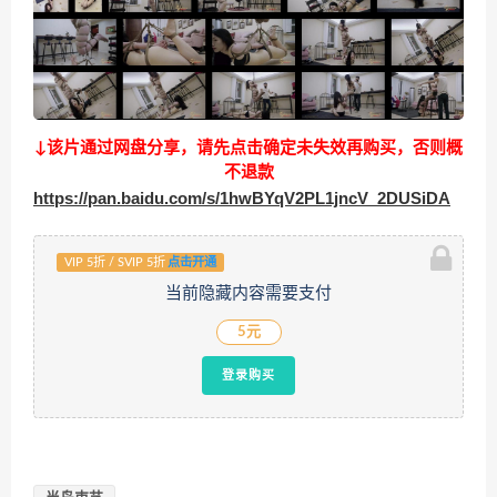
↓该片通过网盘分享，请先点击确定未失效再购买，否则概
不退款
https://pan.baidu.com/s/1hwBYqV2PL1jncV_2DUSiDA
VIP 5折 / SVIP 5折
点击开通
当前隐藏内容需要支付
5元
登录购买