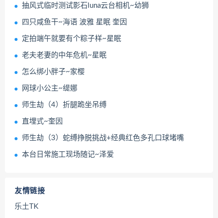
抽风式临时测试影石luna云台相机~幼狮
四只咸鱼干~海语 波雅 星眠 奎因
定拍端午就要有个粽子样~星眠
老夫老妻的中年危机~星眠
怎么绑小胖子~家樱
网球小公主~缇娜
师生劫（4）折腿跪坐吊缚
直埋式~奎因
师生劫（3）蛇缚挣脱挑战+经典红色多孔口球堵嘴
本台日常施工现场随记~泽爱
友情链接
乐土TK