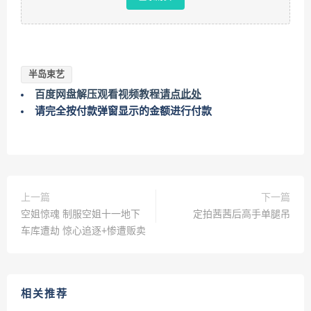
半岛束艺
百度网盘解压观看视频教程
请点此处
请完全按付款弹窗显示的金额进行付款
上一篇
下一篇
空姐惊魂 制服空姐十一地下
定拍茜茜后高手单腿吊
车库遭劫 惊心追逐+惨遭贩卖
相关推荐