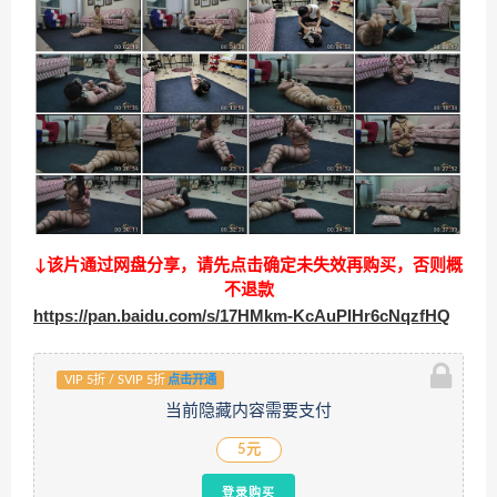
↓该片通过网盘分享，请先点击确定未失效再购买，否则概
不退款
https://pan.baidu.com/s/17HMkm-KcAuPIHr6cNqzfHQ
VIP 5折 / SVIP 5折
点击开通
当前隐藏内容需要支付
5元
登录购买