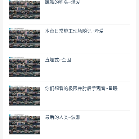
跳舞的狗头~泽爱
本台日常施工现场随记~泽爱
直埋式~奎因
你们想看的极限并肘后手观音~星眠
最后的人类~波雅