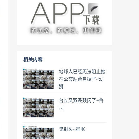
相关内容
地球人已经无法阻止她
在公交站台自振了~幼
狮
台长又双叒叕闲了~佟
司
鬼剃头~星眠