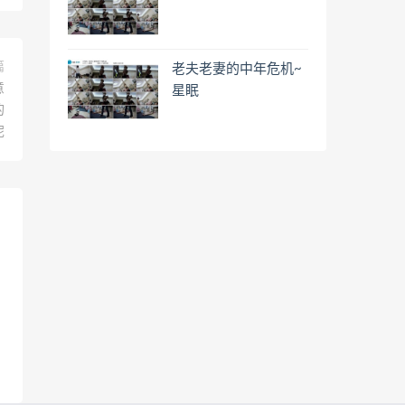
篇
老夫老妻的中年危机~
意
星眠
的
呢