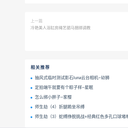
上一篇
冷艳美人浴缸房绳艺驷马捆绑调教
相关推荐
抽风式临时测试影石luna云台相机~幼狮
定拍端午就要有个粽子样~星眠
怎么绑小胖子~家樱
师生劫（4）折腿跪坐吊缚
师生劫（3）蛇缚挣脱挑战+经典红色多孔口球堵