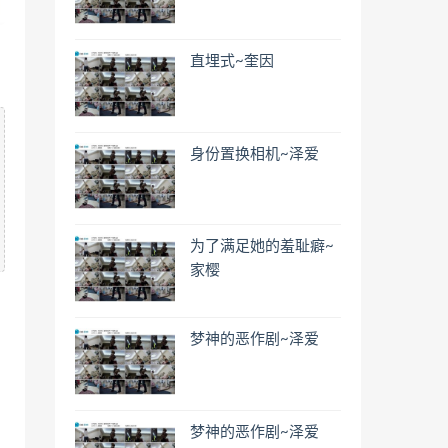
直埋式~奎因
身份置换相机~泽爱
为了满足她的羞耻癖~
家樱
梦神的恶作剧~泽爱
梦神的恶作剧~泽爱