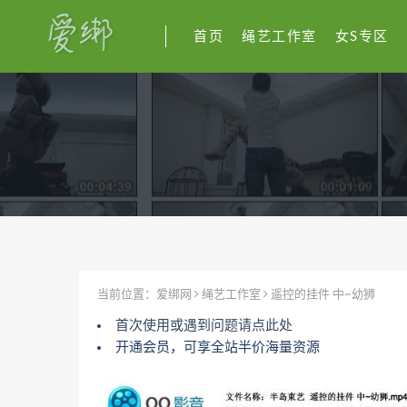
首页
绳艺工作室
女S专区
当前位置：
爱绑网
绳艺工作室
遥控的挂件 中~幼狮
首次使用或遇到问题请点此处
开通会员，可享全站半价海量资源