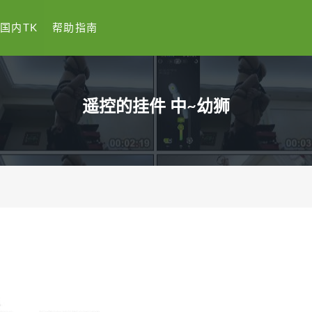
国内TK
帮助指南
遥控的挂件 中~幼狮