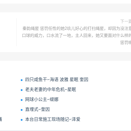
下一
秦韵绳屋 惩罚任性的她2玖儿好心的打扫绳屋，却因为没注
口球的威力，口水流了一地，主人回来，她又要面对什么样
惩罚
四只咸鱼干~海语 波雅 星眠 奎因
老夫老妻的中年危机~星眠
网球小公主~缇娜
直埋式~奎因
嘴
本台日常施工现场随记~泽爱