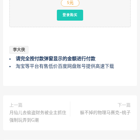
5元
登录购买
李大侠
请完全按付款弹窗显示的金额进行付款
淘宝等平台有售低价百度网盘账号提供高速下载
上一篇
下一篇
月仙儿去偷盗财务被业主抓住
躲不掉的物理马赛克~桃子
强制玩弄到G潮