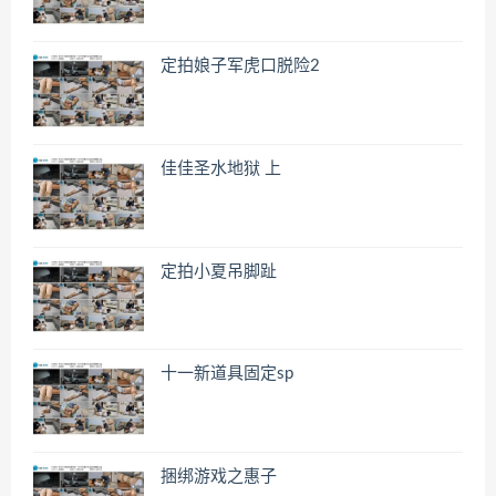
定拍娘子军虎口脱险2
佳佳圣水地狱 上
定拍小夏吊脚趾
十一新道具固定sp
捆绑游戏之惠子