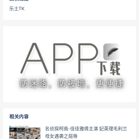
乐土TK
相关内容
名侦探柯南-佳佳雅倩主演 妃英理毛利兰
母女遇袭之屈辱