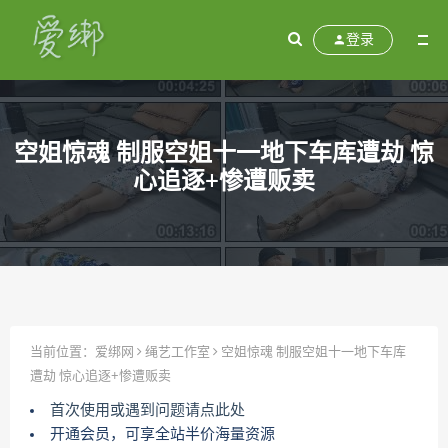
登录
空姐惊魂 制服空姐十一地下车库遭劫 惊
心追逐+惨遭贩卖
当前位置：
爱绑网
绳艺工作室
空姐惊魂 制服空姐十一地下车库
遭劫 惊心追逐+惨遭贩卖
首次使用或遇到问题请点此处
开通会员，可享全站半价海量资源