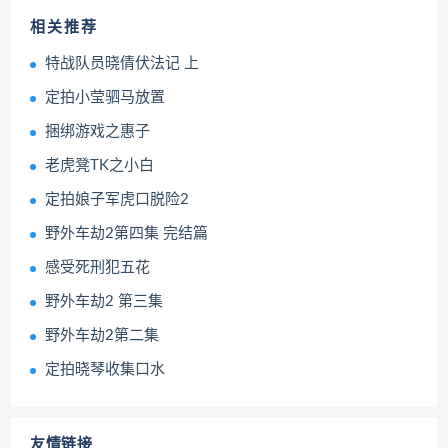
相关推荐
特战队员晓倩伏法记 上
定拍小莹驷马放置
捆绑游戏之惠子
老虎凳TK之小白
定拍娘子军虎口脱险2
野外车劫2第四集 完结篇
感受死刑犯五花
野外车劫2 第三集
野外车劫2第二集
定拍晓琴收集口水
友情链接