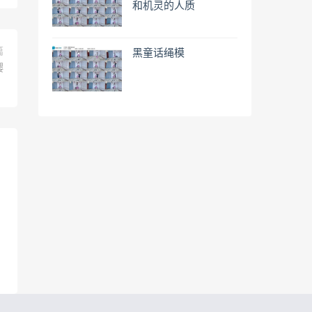
和机灵的人质
篇
黑童话绳模
樱