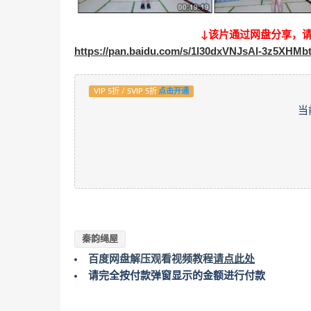
↓该片通过网盘分享，
https://pan.baidu.com/s/1l30dxVNJsAl-3z5XHM
VIP 5折 / SVIP 5折
点击开通
当
秦韵绳屋
百度网盘解压观看视频教程
请点此处
请完全按付款弹窗显示的金额进行付款