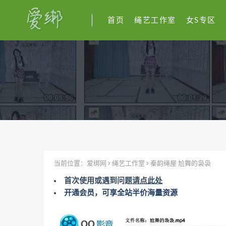
首页
绳艺工作室
女S专区
当前位置：
爱绑网
绳艺工作室
秦韵绳屋 尬舞的袅袅
首次使用或遇到问题
请点此处
开通会员，可享全站半价海量资源