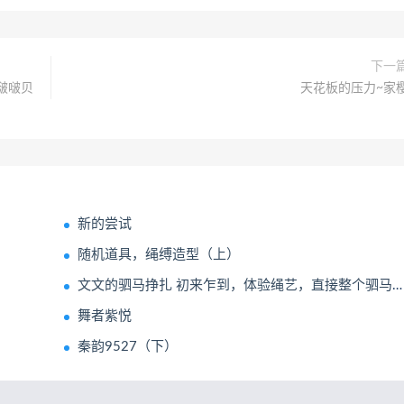
下一
啵啵贝
天花板的压力~家
新的尝试
随机道具，绳缚造型（上）
文文的驷马挣扎 初来乍到，体验绳艺，直接整个驷马，让她适应一下
舞者紫悦
秦韵9527（下）