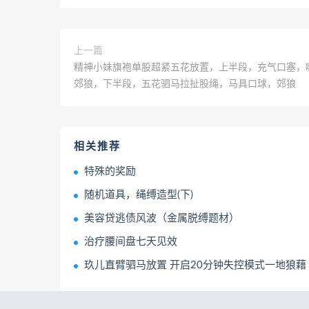
上一篇
精神小妹旗袍单股超紧五花放置，上半段，充气口塞，
郊狼，下半段，五花驷马拉扯股绳，马具口球，郊狼
相关推荐
特殊的奖励
随机道具，绳缚造型(下)
美容贷逃债风波（金属脱缚题材）
治疗腰间盘七天见效
玖儿直臂驷马放置 开启20分钟失控模式一地狼藉