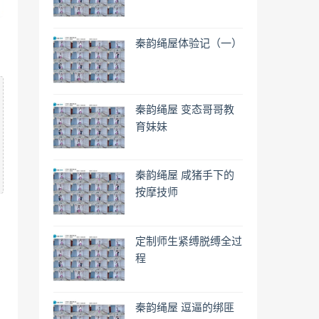
秦韵绳屋体验记（一）
秦韵绳屋 变态哥哥教
育妹妹
秦韵绳屋 咸猪手下的
按摩技师
定制师生紧缚脱缚全过
程
秦韵绳屋 逗逼的绑匪