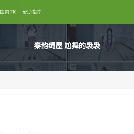
国内TK
帮助指南
秦韵绳屋 尬舞的袅袅