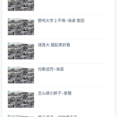
野鸡大学上不得~海语 奎因
球真大 捆起来好看
均衡诅咒~海语
怎么绑小胖子~家樱