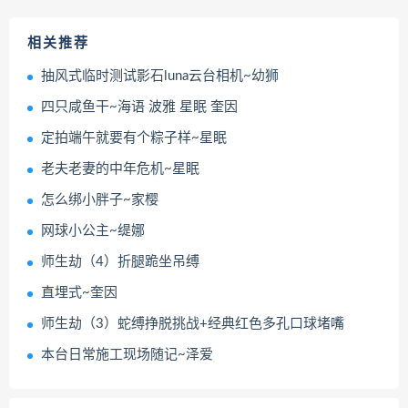
相关推荐
抽风式临时测试影石luna云台相机~幼狮
四只咸鱼干~海语 波雅 星眠 奎因
定拍端午就要有个粽子样~星眠
老夫老妻的中年危机~星眠
怎么绑小胖子~家樱
网球小公主~缇娜
师生劫（4）折腿跪坐吊缚
直埋式~奎因
师生劫（3）蛇缚挣脱挑战+经典红色多孔口球堵嘴
本台日常施工现场随记~泽爱