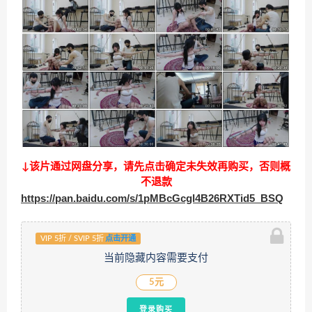
↓该片通过网盘分享，请先点击确定未失效再购买，否则概
不退款
https://pan.baidu.com/s/1pMBcGcgl4B26RXTid5_BSQ
VIP 5折 / SVIP 5折
点击开通
当前隐藏内容需要支付
5元
登录购买