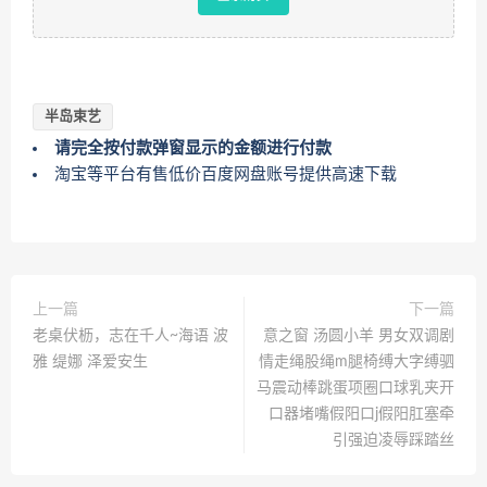
半岛束艺
请完全按付款弹窗显示的金额进行付款
淘宝等平台有售低价百度网盘账号提供高速下载
上一篇
下一篇
老桌伏枥，志在千人~海语 波
意之窗 汤圆小羊 男女双调剧
雅 缇娜 泽爱安生
情走绳股绳m腿椅缚大字缚驷
马震动棒跳蛋项圈口球乳夹开
口器堵嘴假阳口j假阳肛塞牵
引强迫凌辱踩踏丝