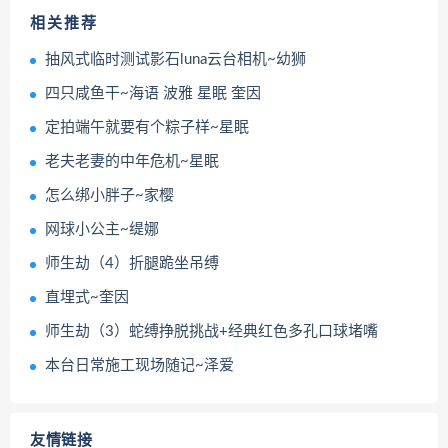
相关推荐
抽风式临时测试影石luna云台相机~幼狮
四只咸鱼干~海语 波雅 星眠 奎因
定拍端午就要有个粽子样~星眠
老夫老妻的中年危机~星眠
怎么绑小胖子~家樱
网球小公主~缇娜
师生劫（4）折腿跪坐吊缚
直埋式~奎因
师生劫（3）蛇缚挣脱挑战+经典红色多孔口球堵嘴
本台日常施工现场随记~泽爱
友情链接