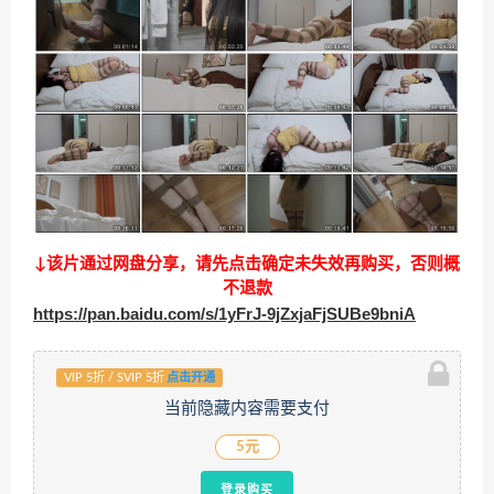
↓该片通过网盘分享，请先点击确定未失效再购买，否则概
不退款
https://pan.baidu.com/s/1yFrJ-9jZxjaFjSUBe9bniA
VIP 5折 / SVIP 5折
点击开通
当前隐藏内容需要支付
5元
登录购买