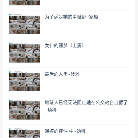
为了满足她的羞耻癖~家樱
女仆的噩梦（上篇）
最后的人类~波雅
地球人已经无法阻止她在公交站台自振了
~幼狮
遥控的挂件 中~幼狮