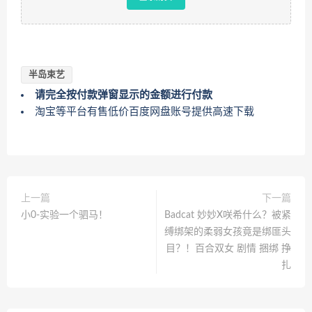
半岛束艺
请完全按付款弹窗显示的金额进行付款
淘宝等平台有售低价百度网盘账号提供高速下载
上一篇
下一篇
小0-实验一个驷马！
Badcat 妙妙X咲希什么？被紧
缚绑架的柔弱女孩竟是绑匪头
目？！百合双女 剧情 捆绑 挣
扎