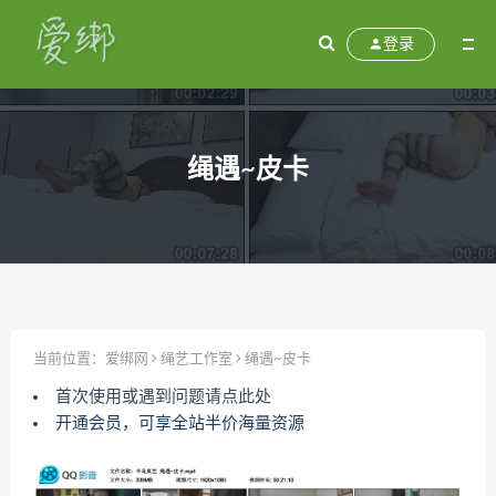
登录
绳遇~皮卡
当前位置：
爱绑网
绳艺工作室
绳遇~皮卡
首次使用或遇到问题请点此处
开通会员，可享全站半价海量资源