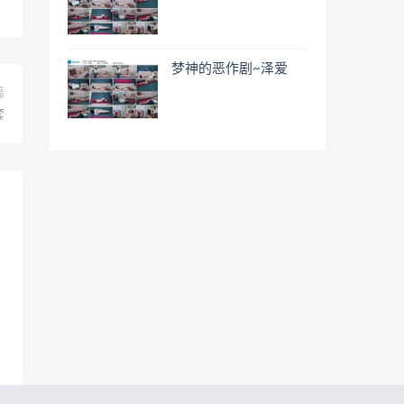
梦神的恶作剧~泽爱
篇
套