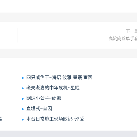
下一
高靴肉丝单手
四只咸鱼干~海语 波雅 星眠 奎因
老夫老妻的中年危机~星眠
网球小公主~缇娜
直埋式~奎因
嘴
本台日常施工现场随记~泽爱