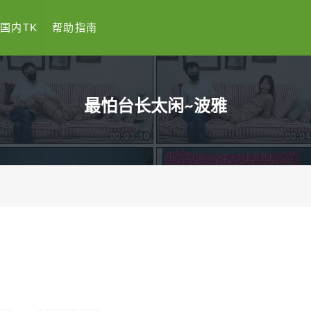
国内TK
帮助指南
最怕台长太闲~波雅