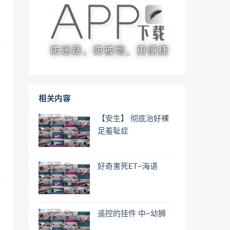
相关内容
【安生】 彻底治好裸
足羞耻症
好奇害死ET~海语
遥控的挂件 中~幼狮