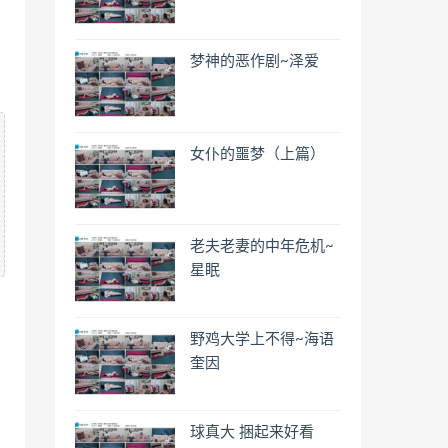
梦神的恶作剧~泽爱
女仆的噩梦（上篇）
老夫老妻的中年危机~
星眠
野鸡大学上不得~海语
奎因
球真大 捆起来好看