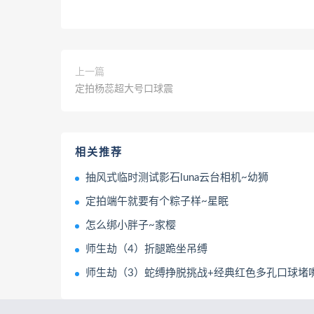
上一篇
定拍杨蕊超大号口球震
相关推荐
抽风式临时测试影石luna云台相机~幼狮
定拍端午就要有个粽子样~星眠
怎么绑小胖子~家樱
师生劫（4）折腿跪坐吊缚
师生劫（3）蛇缚挣脱挑战+经典红色多孔口球堵