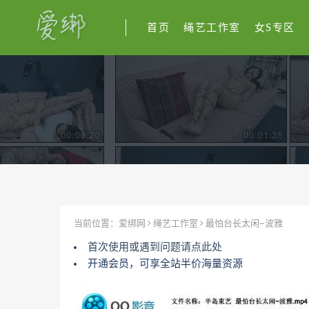
首页
绳艺工作室
女S专区
当前位置：
爱绑网
绳艺工作室
最怕台长太闲~波雅
首次使用或遇到问题请点此处
开通会员，可享全站半价海量资源