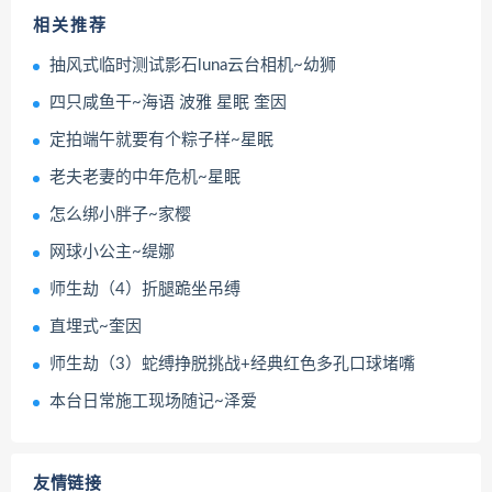
相关推荐
抽风式临时测试影石luna云台相机~幼狮
四只咸鱼干~海语 波雅 星眠 奎因
定拍端午就要有个粽子样~星眠
老夫老妻的中年危机~星眠
怎么绑小胖子~家樱
网球小公主~缇娜
师生劫（4）折腿跪坐吊缚
直埋式~奎因
师生劫（3）蛇缚挣脱挑战+经典红色多孔口球堵嘴
本台日常施工现场随记~泽爱
友情链接