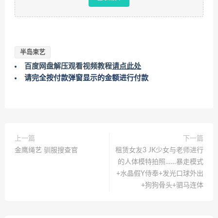
半岛束艺
百度网盘解压观看视频教程
请点此处
请完全按付款弹窗显示的金额进行付款
上一篇
下一篇
金鹰绳艺 驯服搜查官
租赁女友3 JK少女与老师进行
的人体模特拍照……暴走模式
+水晶假Y侍奉+发光口球外出
+狗狗骨头+驷马连体