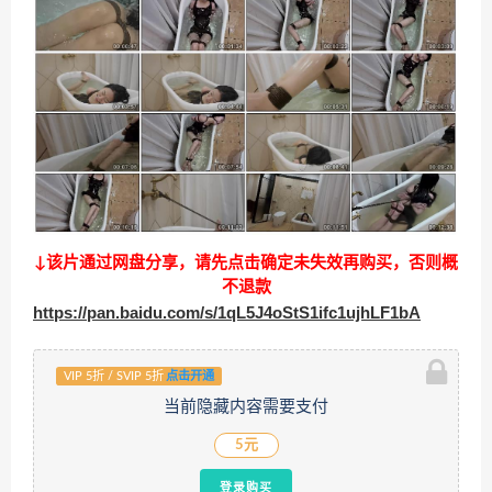
↓该片通过网盘分享，请先点击确定未失效再购买，否则概
不退款
https://pan.baidu.com/s/1qL5J4oStS1ifc1ujhLF1bA
VIP 5折 / SVIP 5折
点击开通
当前隐藏内容需要支付
5元
登录购买