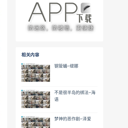
相关内容
钢管蛹~缇娜
不是很半岛的绑法~海
语
梦神的恶作剧~泽爱