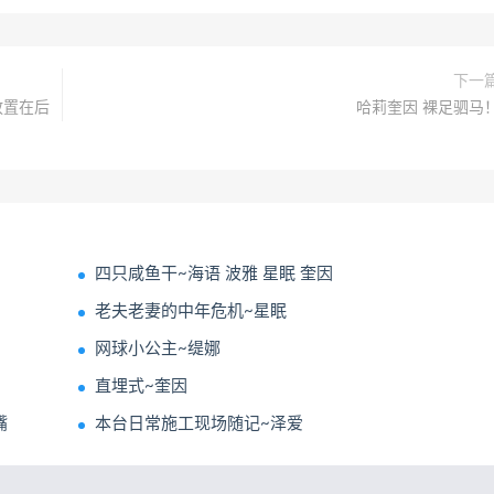
下一
放置在后
哈莉奎因 裸足驷马
四只咸鱼干~海语 波雅 星眠 奎因
老夫老妻的中年危机~星眠
网球小公主~缇娜
直埋式~奎因
嘴
本台日常施工现场随记~泽爱