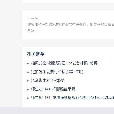
上一篇
被胁迫的准新娘2被锁着贞带带去外拍，拘束杆加棒棒
备箱
相关推荐
抽风式临时测试影石luna云台相机~幼狮
定拍端午就要有个粽子样~星眠
怎么绑小胖子~家樱
师生劫（4）折腿跪坐吊缚
师生劫（3）蛇缚挣脱挑战+经典红色多孔口球堵