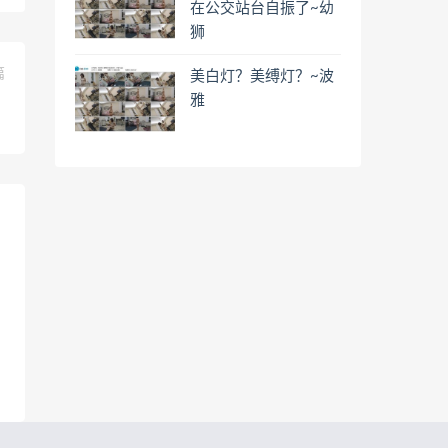
在公交站台自振了~幼
狮
篇
美白灯？美缚灯？~波
！
雅