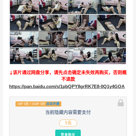
↓该片通过网盘分享，请先点击确定未失效再购买，否则概
不退款
https://pan.baidu.com/s/1pbQPY8grRK7E8-0Q1y4GOA
VIP 5折 / SVIP 5折
点击开通
当前隐藏内容需要支付
5元
登录购买