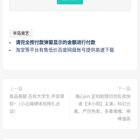
半岛束艺
请完全按付款弹窗显示的金额进行付款
淘宝等平台有售低价百度网盘账号提供高速下载
上一篇
下一篇
极品美腿 在校大学生 声音很
绳心jun 定拍剧情切勿乱收快
软~（小北绳缚体验挣扎访
递【沐小雨】主演，科幻元
谈）
素、严厉拘束、多重堵嘴、棒
棒强高