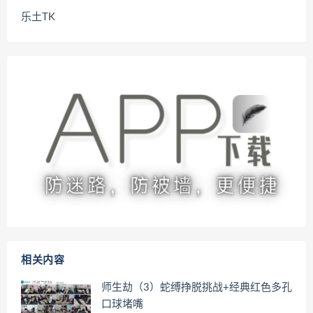
乐土TK
相关内容
师生劫（3）蛇缚挣脱挑战+经典红色多孔
口球堵嘴