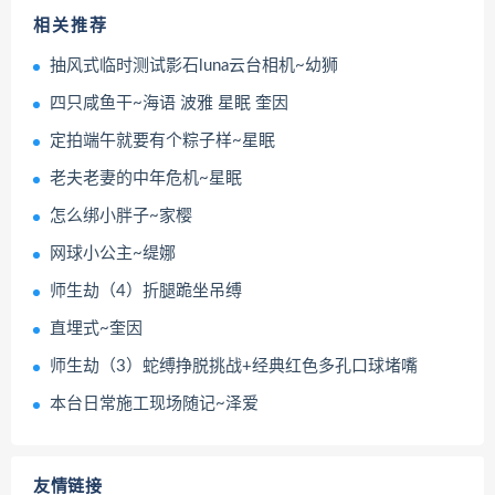
相关推荐
抽风式临时测试影石luna云台相机~幼狮
四只咸鱼干~海语 波雅 星眠 奎因
定拍端午就要有个粽子样~星眠
老夫老妻的中年危机~星眠
怎么绑小胖子~家樱
网球小公主~缇娜
师生劫（4）折腿跪坐吊缚
直埋式~奎因
师生劫（3）蛇缚挣脱挑战+经典红色多孔口球堵嘴
本台日常施工现场随记~泽爱
友情链接