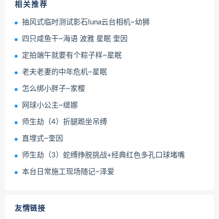
相关推荐
抽风式临时测试影石luna云台相机~幼狮
四只咸鱼干~海语 波雅 星眠 奎因
定拍端午就要有个粽子样~星眠
老夫老妻的中年危机~星眠
怎么绑小胖子~家樱
网球小公主~缇娜
师生劫（4）折腿跪坐吊缚
直埋式~奎因
师生劫（3）蛇缚挣脱挑战+经典红色多孔口球堵嘴
本台日常施工现场随记~泽爱
友情链接