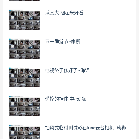
球真大 捆起来好看
五一睡觉节~家樱
电视终于修好了~海语
遥控的挂件 中~幼狮
抽风式临时测试影石luna云台相机~幼狮