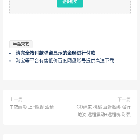
登录购买
半岛束艺
请完全按付款弹窗显示的金额进行付款
淘宝等平台有售低价百度网盘账号提供高速下载
上一篇
下一篇
午夜缚影 上~照野 酒精
GD绳束 桃桃 直臂捆绑 强行
跪姿 远程震动+远程吮吸 强