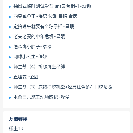
抽风式临时测试影石luna云台相机~幼狮
四只咸鱼干~海语 波雅 星眠 奎因
定拍端午就要有个粽子样~星眠
老夫老妻的中年危机~星眠
怎么绑小胖子~家樱
网球小公主~缇娜
师生劫（4）折腿跪坐吊缚
直埋式~奎因
师生劫（3）蛇缚挣脱挑战+经典红色多孔口球堵嘴
本台日常施工现场随记~泽爱
友情链接
乐土TK