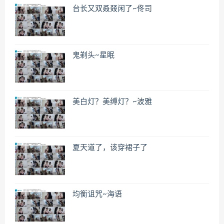
台长又双叒叕闲了~佟司
鬼剃头~星眠
美白灯？美缚灯？~波雅
夏天道了，该穿裙子了
均衡诅咒~海语