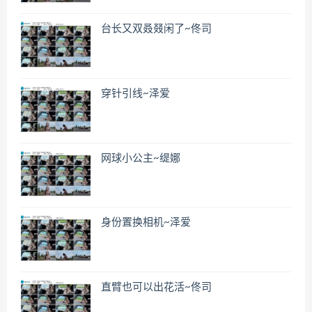
台长又双叒叕闲了~佟司
穿针引线~泽爱
网球小公主~缇娜
身份置换相机~泽爱
直臂也可以出花活~佟司