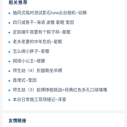
相关推荐
抽风式临时测试影石luna云台相机~幼狮
四只咸鱼干~海语 波雅 星眠 奎因
定拍端午就要有个粽子样~星眠
老夫老妻的中年危机~星眠
怎么绑小胖子~家樱
网球小公主~缇娜
师生劫（4）折腿跪坐吊缚
直埋式~奎因
师生劫（3）蛇缚挣脱挑战+经典红色多孔口球堵嘴
本台日常施工现场随记~泽爱
友情链接