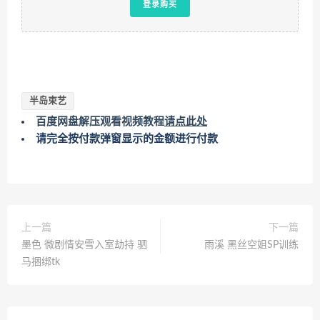
登录购买
半岛束艺
百度网盘解压观看视频教程
请点此处
请完全按付款弹窗显示的金额进行付款
上一篇
下一篇
墨色 微剧情安雪入室劫持 驷
雨溪 黑丝空姐SP训练
马捆绑tk