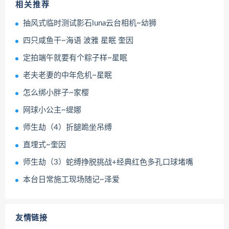
相关推荐
抽风式临时测试影石luna云台相机~幼狮
四只咸鱼干~海语 波雅 星眠 奎因
定拍端午就要有个粽子样~星眠
老夫老妻的中年危机~星眠
怎么绑小胖子~家樱
网球小公主~缇娜
师生劫（4）折腿跪坐吊缚
直埋式~奎因
师生劫（3）蛇缚挣脱挑战+经典红色多孔口球堵嘴
本台日常施工现场随记~泽爱
友情链接