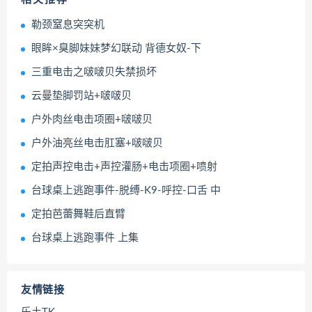
勒颈窒息突突机
眼眸×臭脚妹妹梦幻联动 背德女奴-下
三重电击之啵啵贝失禁损坏
云曼垫脚罚站+啵啵贝
户外肉丝电击项圈+啵啵贝
户外油亮丝电击肛塞+啵啵贝
定拍声控电击+声控灌肠+电击项圈+喷射
台球桌上逃跑事件-脱缚-K9-呼控-口舌 中
定拍芭蕾舞鞋后直臂
台球桌上逃跑事件 上集
友情链接