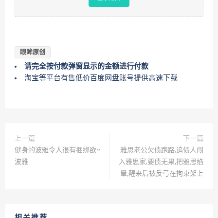
眼眸原创
请完全按付款弹窗显示的金额进行付款
淘宝等平台有售低价百度网盘账号提供高速下载
上一篇
下一篇
健身的波雅令人很有捆绑欲~
雅思老公欠债跑路,追债人闯
波雅
入雅思家,要债无果,把雅思掐
晕,醒来后被反弓在拘束架上
相关推荐