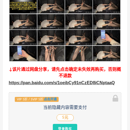
↓该片通过网盘分享，请先点击确定未失效再购买，否则概
不退款
https://pan.baidu.com/s/1oeibCy91nCzED8iCNptaaQ
VIP 5折 / SVIP 5折
点击开通
当前隐藏内容需要支付
5元
登录购买