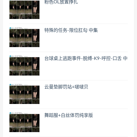
粉色OL放置挣扎
特殊的任务-限位肛勾 中集
台球桌上逃跑事件-脱缚-K9-呼控-口舌 中
云曼垫脚罚站+啵啵贝
舞蹈服+白丝体罚纯享版