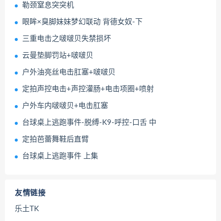
勒颈窒息突突机
眼眸×臭脚妹妹梦幻联动 背德女奴-下
三重电击之啵啵贝失禁损坏
云曼垫脚罚站+啵啵贝
户外油亮丝电击肛塞+啵啵贝
定拍声控电击+声控灌肠+电击项圈+喷射
户外车内啵啵贝+电击肛塞
台球桌上逃跑事件-脱缚-K9-呼控-口舌 中
定拍芭蕾舞鞋后直臂
台球桌上逃跑事件 上集
友情链接
乐土TK