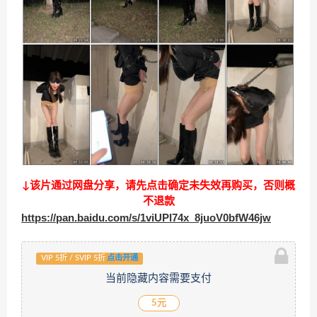
↓该片通过网盘分享，请先点击确定未失效再购买，否则概
不退款
https://pan.baidu.com/s/1viUPl74x_8juoV0bfW46jw
VIP 5折 / SVIP 5折
点击开通
当前隐藏内容需要支付
5元