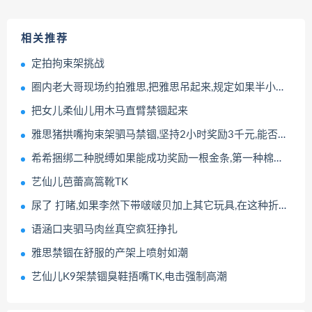
相关推荐
定拍拘束架挑战
圈内老大哥现场约拍雅思,把雅思吊起来,规定如果半小时能够脱缚成功,奖励2万,她能脱缚成功吗
把女儿柔仙儿用木马直臂禁锢起来
雅思猪拱嘴拘束架驷马禁锢,坚持2小时奖励3千元,能否挑战成功
希希捆绑二种脱缚如果能成功奖励一根金条,第一种棉袜套手捆绑逃脱成功,第2种空心铁球套手捆绑驷马能逃脱吗
艺仙儿芭蕾高篙靴TK
尿了 打睹,如果李然下带啵啵贝加上其它玩具,在这种折磨下能坚持2小时,奖励一条金条,能坚持下来吗
语涵口夹驷马肉丝真空疯狂挣扎
雅思禁锢在舒服的产架上喷射如潮
艺仙儿K9架禁锢臭鞋捂嘴TK,电击强制高潮