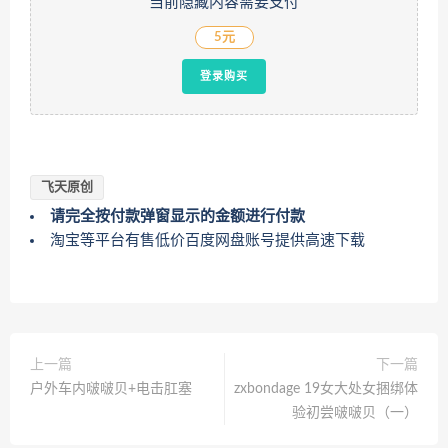
当前隐藏内容需要支付
5元
登录购买
飞天原创
请完全按付款弹窗显示的金额进行付款
淘宝等平台有售低价百度网盘账号提供高速下载
上一篇
下一篇
户外车内啵啵贝+电击肛塞
zxbondage 19女大处女捆绑体
验初尝啵啵贝（一）