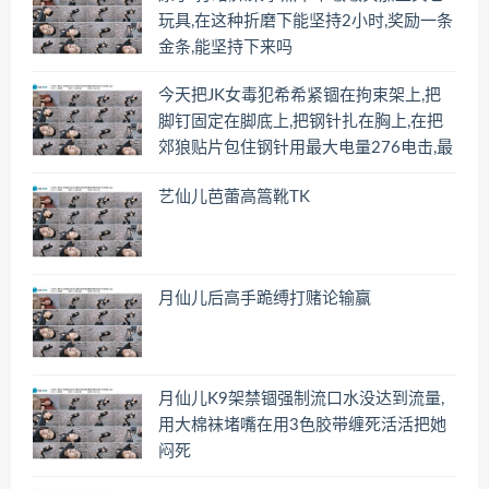
玩具,在这种折磨下能坚持2小时,奖励一条
金条,能坚持下来吗
今天把JK女毒犯希希紧锢在拘束架上,把
脚钉固定在脚底上,把钢针扎在胸上,在把
郊狼贴片包住钢针用最大电量276电击,最
后是什么结果
艺仙儿芭蕾高篙靴TK
月仙儿后高手跪缚打赌论输赢
月仙儿K9架禁锢强制流口水没达到流量,
用大棉袜堵嘴在用3色胶带缠死活活把她
闷死