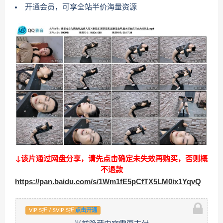
开通会员，可享全站半价海量资源
↓该片通过网盘分享，请先点击确定未失效再购买，否则概
不退款
https://pan.baidu.com/s/1Wm1fE5pCfTX5LM0ix1YqvQ
VIP 5折 / SVIP 5折
点击开通