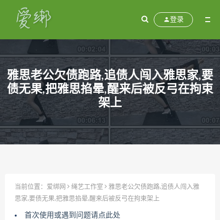
登录
雅思老公欠债跑路,追债人闯入雅思家,要
债无果,把雅思掐晕,醒来后被反弓在拘束
架上
当前位置：
爱绑网
绳艺工作室
雅思老公欠债跑路,追债人闯入雅
思家,要债无果,把雅思掐晕,醒来后被反弓在拘束架上
首次使用或遇到问题请点此处