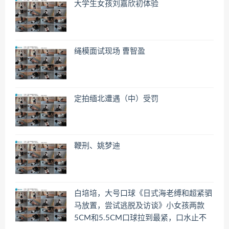
大学生女孩刘嘉欣初体验
绳模面试现场 曹智盈
定拍缅北遭遇（中）受罚
鞭刑、姚梦迪
白培培，大号口球《日式海老缚和超紧驷
马放置，尝试逃脱及访谈》小女孩两款
5CM和5.5CM口球拉到最紧，口水止不