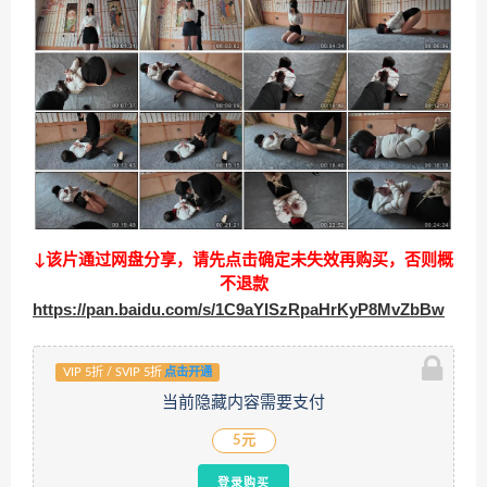
↓该片通过网盘分享，请先点击确定未失效再购买，否则概
不退款
https://pan.baidu.com/s/1C9aYISzRpaHrKyP8MvZbBw
VIP 5折 / SVIP 5折
点击开通
当前隐藏内容需要支付
5元
登录购买