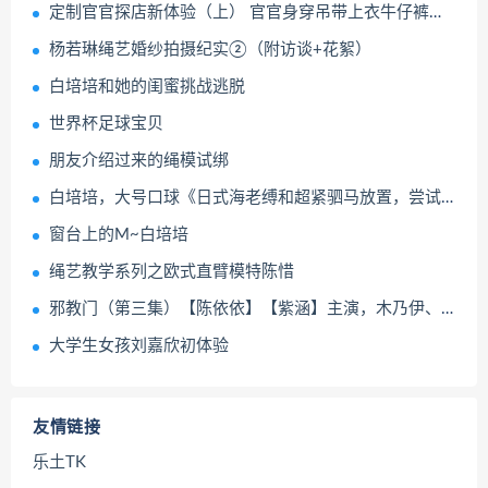
定制官官探店新体验（上） 官官身穿吊带上衣牛仔裤体验坐绳吊缚、开腿器等项目 逐帧展示绝美面庞与妖娆身...
杨若琳绳艺婚纱拍摄纪实②（附访谈+花絮）
白培培和她的闺蜜挑战逃脱
世界杯足球宝贝
朋友介绍过来的绳模试绑
白培培，大号口球《日式海老缚和超紧驷马放置，尝试逃脱及访谈》小女孩两款5CM和5.5CM口球拉到最紧，口水止不住流，绑上超紧的驷马放置尝试自己解开
窗台上的M~白培培
绳艺教学系列之欧式直臂模特陈惜
邪教门（第三集）【陈依依】【紫涵】主演，木乃伊、全包、严厉拘束、抚摸玩弄、放置GC
大学生女孩刘嘉欣初体验
友情链接
乐土TK