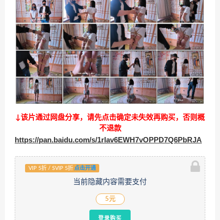
↓该片通过网盘分享，请先点击确定未失效再购买，否则概
不退款
https://pan.baidu.com/s/1rlav6EWH7vOPPD7Q6PbRJA
VIP 5折 / SVIP 5折
点击开通
当前隐藏内容需要支付
5元
登录购买