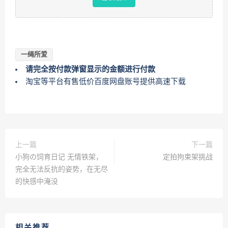
一绳所爱
请完全按付款弹窗显示的金额进行付款
淘宝等平台有售低价百度网盘账号提供高速下载
上一篇
下一篇
小狗の饲育日记 无情铁架，
定拍拘束架挑战
完全无法反抗的姿势，在无尽
的快感中淹没
相关推荐