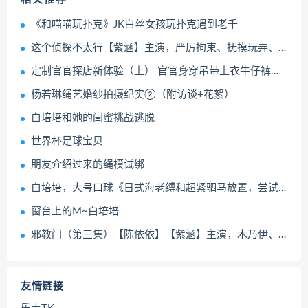
《和喵喵玩扑克》JK白丝女孩玩扑克遇到老千
这个侦探不太行【紫涵】主演，严厉拘束、抚摸玩弄、放置GC
定制官官探店新体验（上） 官官身穿吊带上衣牛仔裤体验坐绳吊缚、开腿器等项目 逐帧展示绝美面庞与妖娆身...
杨若琳绳艺婚纱拍摄纪实②（附访谈+花絮）
白培培和她的闺蜜挑战逃脱
世界杯足球宝贝
朋友介绍过来的绳模试绑
白培培，大号口球《日式海老缚和超紧驷马放置，尝试逃脱及访谈》小女孩两款5CM和5.5CM口球拉到最紧，口水止不住流，绑上超紧的驷马放置尝试自己解开
窗台上的M~白培培
邪教门（第三集）【陈依依】【紫涵】主演，木乃伊、全包、严厉拘束、抚摸玩弄、放置GC
友情链接