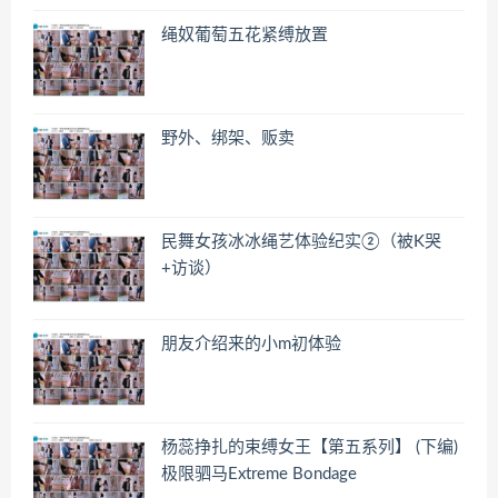
绳奴葡萄五花紧缚放置
野外、绑架、贩卖
民舞女孩冰冰绳艺体验纪实②（被K哭
+访谈）
朋友介绍来的小m初体验
杨蕊挣扎的束缚女王【第五系列】 (下编)
极限驷马Extreme Bondage