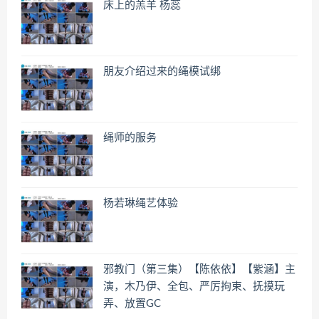
床上的羔羊 杨蕊
朋友介绍过来的绳模试绑
绳师的服务
杨若琳绳艺体验
邪教门（第三集）【陈依依】【紫涵】主
演，木乃伊、全包、严厉拘束、抚摸玩
弄、放置GC