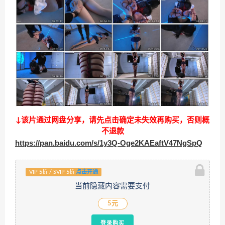
↓该片通过网盘分享，请先点击确定未失效再购买，否则概
不退款
https://pan.baidu.com/s/1y3Q-Oge2KAEaftV47NgSpQ
VIP 5折 / SVIP 5折
点击开通
当前隐藏内容需要支付
5元
登录购买