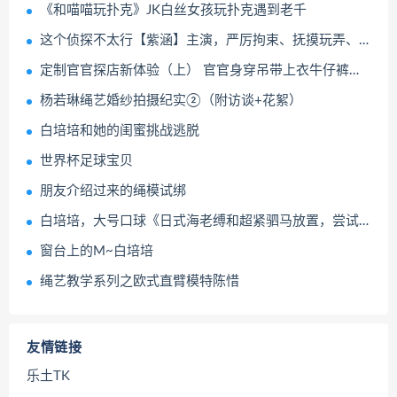
《和喵喵玩扑克》JK白丝女孩玩扑克遇到老千
这个侦探不太行【紫涵】主演，严厉拘束、抚摸玩弄、放置GC
定制官官探店新体验（上） 官官身穿吊带上衣牛仔裤体验坐绳吊缚、开腿器等项目 逐帧展示绝美面庞与妖娆身...
杨若琳绳艺婚纱拍摄纪实②（附访谈+花絮）
白培培和她的闺蜜挑战逃脱
世界杯足球宝贝
朋友介绍过来的绳模试绑
白培培，大号口球《日式海老缚和超紧驷马放置，尝试逃脱及访谈》小女孩两款5CM和5.5CM口球拉到最紧，口水止不住流，绑上超紧的驷马放置尝试自己解开
窗台上的M~白培培
绳艺教学系列之欧式直臂模特陈惜
友情链接
乐土TK