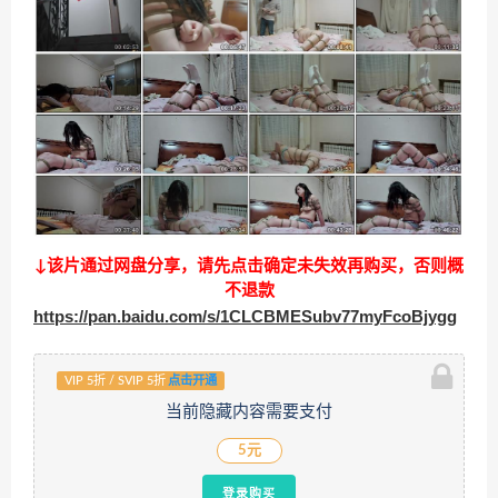
↓该片通过网盘分享，请先点击确定未失效再购买，否则概
不退款
https://pan.baidu.com/s/1CLCBMESubv77myFcoBjygg
VIP 5折 / SVIP 5折
点击开通
当前隐藏内容需要支付
5元
登录购买