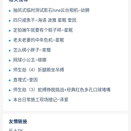
抽风式临时测试影石luna云台相机~幼狮
四只咸鱼干~海语 波雅 星眠 奎因
定拍端午就要有个粽子样~星眠
老夫老妻的中年危机~星眠
怎么绑小胖子~家樱
网球小公主~缇娜
师生劫（4）折腿跪坐吊缚
直埋式~奎因
师生劫（3）蛇缚挣脱挑战+经典红色多孔口球堵嘴
本台日常施工现场随记~泽爱
友情链接