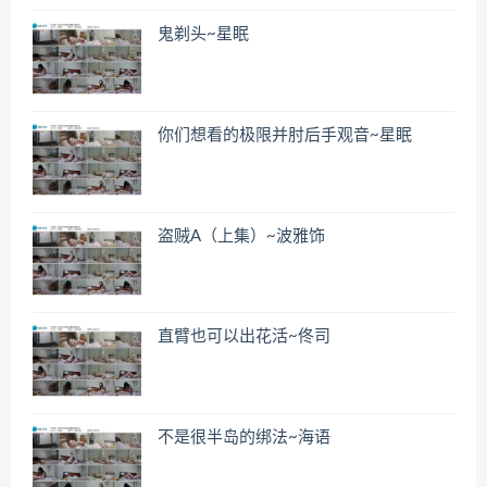
鬼剃头~星眠
你们想看的极限并肘后手观音~星眠
盗贼A（上集）~波雅饰
直臂也可以出花活~佟司
不是很半岛的绑法~海语