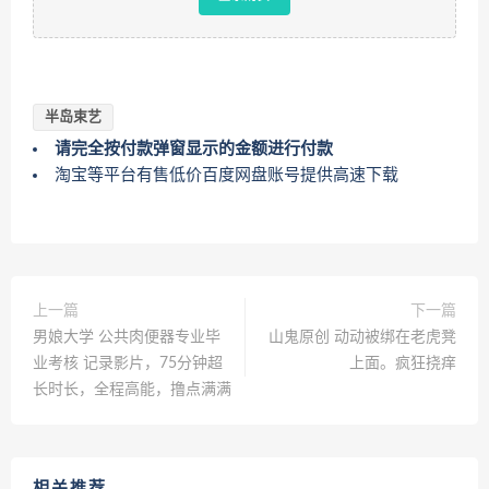
半岛束艺
请完全按付款弹窗显示的金额进行付款
淘宝等平台有售低价百度网盘账号提供高速下载
上一篇
下一篇
男娘大学 公共肉便器专业毕
山鬼原创 动动被绑在老虎凳
业考核 记录影片，75分钟超
上面。疯狂挠痒
长时长，全程高能，撸点满满
相关推荐