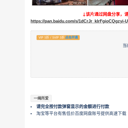
↓该片通过网盘分享，
https://pan.baidu.com/s/1dCrJr_klrFgioCQgzyi-
VIP 5折 / SVIP 5折
点击开通
当
一绳所爱
请完全按付款弹窗显示的金额进行付款
淘宝等平台有售低价百度网盘账号提供高速下载