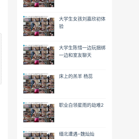
大学生女孩刘嘉欣初体
验
大学生陈惜一边玩捆绑
一边和室友聊天
床上的羔羊 杨蕊
职业白领星雨的劫难2
缅北遭遇~魏灿灿