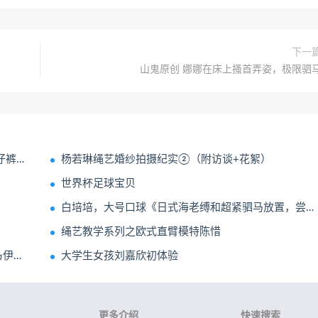
下一
山鬼原创 娜娜在床上搔首弄姿，极限驷
身...
杨若琳绳艺婚纱拍摄纪实②（附访谈+花絮）
世界杯足球宝贝
白培培，大号口球《日式海老缚和超紧驷马放置，尝试逃脱及访谈》小女孩两款5CM和5.5CM口球拉到最紧，口水止不住流，绑上超紧的驷马放置尝试自己解开
绳艺教学系列之欧式直臂模特陈惜
置GC
大学生女孩刘嘉欣初体验
更多介绍
快速搜索