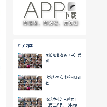
相关内容
定拍缅北遭遇（中）受
罚
沈念舒初次体验捆绑调
教
杨蕊挣扎的束缚女王
【第五系列】 (中编)