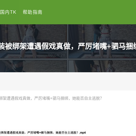
国内TK
帮助指南
假装被绑架遭遇假戏真做，严厉堵嘴+驷马捆
绑架遭遇假戏真做，严厉堵嘴+驷马捆绑，她能否自主逃脱？