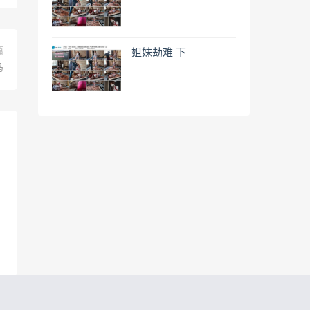
篇
姐妹劫难 下
马