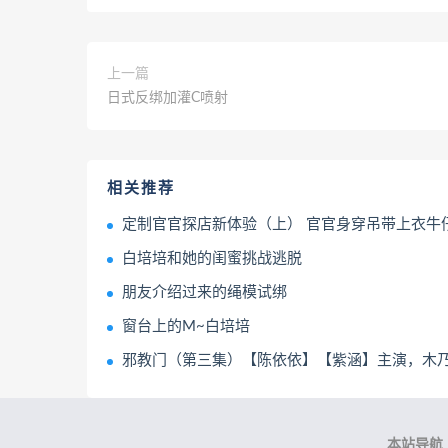
上一篇
日式反绑加灌C喷射
相关推荐
定制官官探店新体验（上） 官官身穿吊带上衣牛仔裤体验坐绳吊缚、开腿器等项目 逐帧展示绝美面庞与妖娆
白培培和她的闺蜜挑战逃脱
朋友介绍过来的绳模试绑
窗台上的M~白培培
邪教门（第三集）【陈依依】【紫涵】主演，木乃伊、全包、严厉拘束、抚摸玩弄、放
本站导航