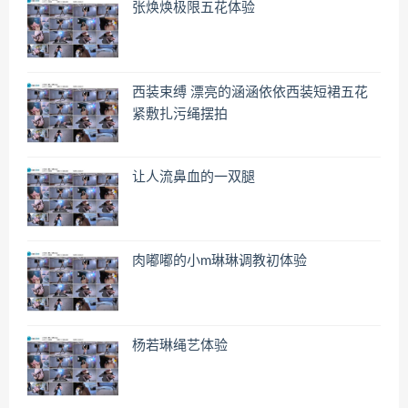
张焕焕极限五花体验
西装束缚 漂亮的涵涵依依西装短裙五花
紧敷扎污绳摆拍
让人流鼻血的一双腿
肉嘟嘟的小m琳琳调教初体验
杨若琳绳艺体验