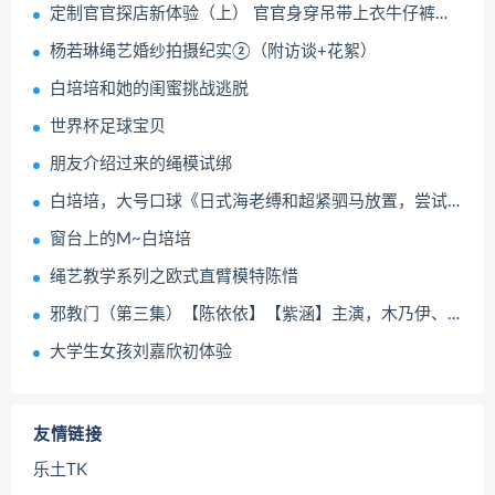
定制官官探店新体验（上） 官官身穿吊带上衣牛仔裤体验坐绳吊缚、开腿器等项目 逐帧展示绝美面庞与妖娆身...
杨若琳绳艺婚纱拍摄纪实②（附访谈+花絮）
白培培和她的闺蜜挑战逃脱
世界杯足球宝贝
朋友介绍过来的绳模试绑
白培培，大号口球《日式海老缚和超紧驷马放置，尝试逃脱及访谈》小女孩两款5CM和5.5CM口球拉到最紧，口水止不住流，绑上超紧的驷马放置尝试自己解开
窗台上的M~白培培
绳艺教学系列之欧式直臂模特陈惜
邪教门（第三集）【陈依依】【紫涵】主演，木乃伊、全包、严厉拘束、抚摸玩弄、放置GC
大学生女孩刘嘉欣初体验
友情链接
乐土TK