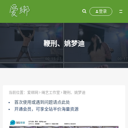
登录
鞭刑、姚梦迪
当前位置：
爱绑网
绳艺工作室
鞭刑、姚梦迪
首次使用或遇到问题请点此处
开通会员，可享全站半价海量资源