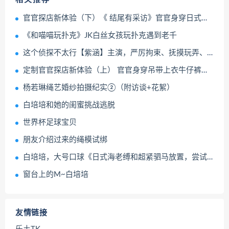
官官探店新体验（下）《 结尾有采访》官官身穿日式体操服体验折腿鸭子步、折腰驷马等项目 逐帧展示绝美面...
《和喵喵玩扑克》JK白丝女孩玩扑克遇到老千
这个侦探不太行【紫涵】主演，严厉拘束、抚摸玩弄、放置GC
定制官官探店新体验（上） 官官身穿吊带上衣牛仔裤体验坐绳吊缚、开腿器等项目 逐帧展示绝美面庞与妖娆身...
杨若琳绳艺婚纱拍摄纪实②（附访谈+花絮）
白培培和她的闺蜜挑战逃脱
世界杯足球宝贝
朋友介绍过来的绳模试绑
白培培，大号口球《日式海老缚和超紧驷马放置，尝试逃脱及访谈》小女孩两款5CM和5.5CM口球拉到最紧，口水止不住流，绑上超紧的驷马放置尝试自己解开
窗台上的M~白培培
友情链接