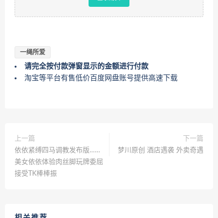
一绳所爱
请完全按付款弹窗显示的金额进行付款
淘宝等平台有售低价百度网盘账号提供高速下载
上一篇
下一篇
依依紧缚四马调教发布版……
梦川原创 酒店遇袭 外卖奇遇
美女依依体验肉丝脚玩牌委屈
接受TK棒棒振
相关推荐