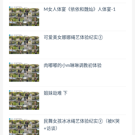
M女人体宴《依依和魏灿》人体宴-1
可爱美女娜娜绳艺体验纪实②
肉嘟嘟的小m琳琳调教初体验
姐妹劫难 下
民舞女孩冰冰绳艺体验纪实②（被K哭
+访谈）