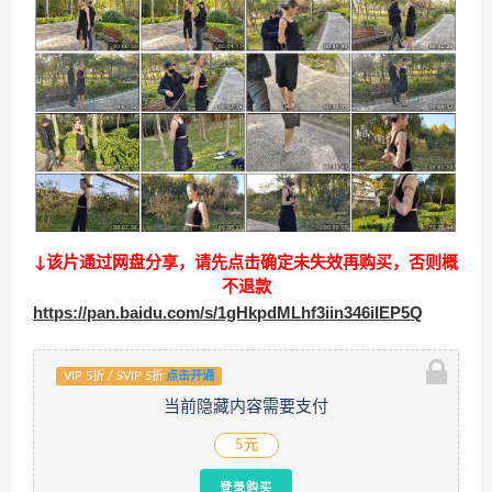
↓该片通过网盘分享，请先点击确定未失效再购买，否则概
不退款
https://pan.baidu.com/s/1gHkpdMLhf3iin346iIEP5Q
VIP 5折 / SVIP 5折
点击开通
当前隐藏内容需要支付
5元
登录购买