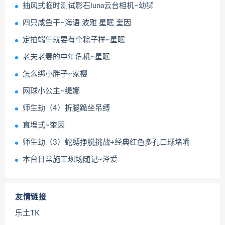
抽风式临时测试影石luna云台相机~幼狮
四只咸鱼干~海语 波雅 星眠 奎因
定拍端午就要有个粽子样~星眠
老夫老妻的中年危机~星眠
怎么绑小胖子~家樱
网球小公主~缇娜
师生劫（4）折腿跪坐吊缚
直埋式~奎因
师生劫（3）蛇缚挣脱挑战+经典红色多孔口球堵嘴
本台日常施工现场随记~泽爱
友情链接
乐土TK