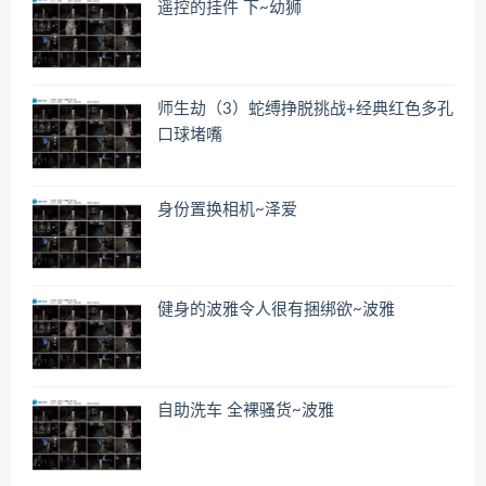
遥控的挂件 下~幼狮
师生劫（3）蛇缚挣脱挑战+经典红色多孔
口球堵嘴
身份置换相机~泽爱
健身的波雅令人很有捆绑欲~波雅
自助洗车 全裸骚货~波雅