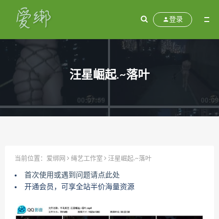
登录
汪星崛起.~落叶
当前位置：
爱绑网
绳艺工作室
汪星崛起.~落叶
首次使用或遇到问题请点此处
开通会员，可享全站半价海量资源