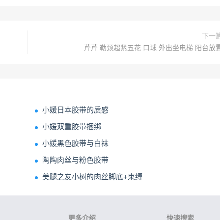
下一
芹芹 勒颈超紧五花 口球 外出坐电梯 阳台放
小媛日本胶带的质感
小媛双重胶带捆绑
小媛黑色胶带与白袜
陶陶肉丝与粉色胶带
美腿之友小树的肉丝脚底+束缚
更多介绍
快速搜索