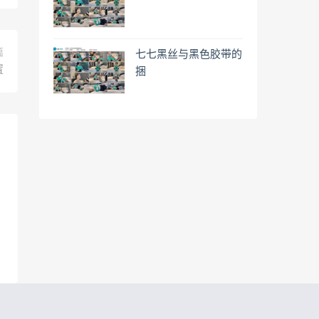
篇
七七黑丝与黑色胶带的
置
捆