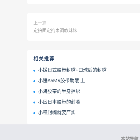
上一篇
定拍固定拘束调教妹妹
相关推荐
小媛日式胶带封嘴+口球后的封嘴
小媛ASMR胶带助眠 上
小海胶带的半身捆绑
小困日本胶带的封嘴
小程封嘴就要严实
本站导航