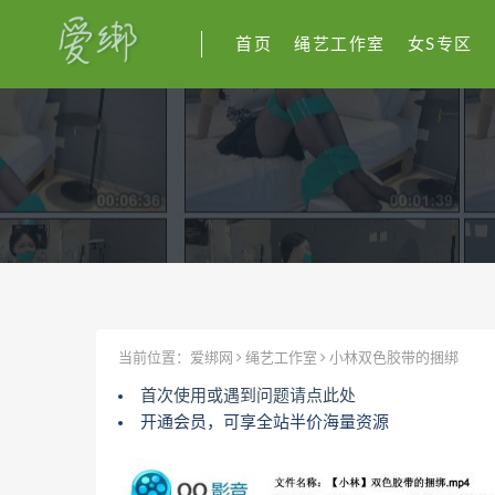
首页
绳艺工作室
女S专区
当前位置：
爱绑网
绳艺工作室
小林双色胶带的捆绑
首次使用或遇到问题请点此处
开通会员，可享全站半价海量资源