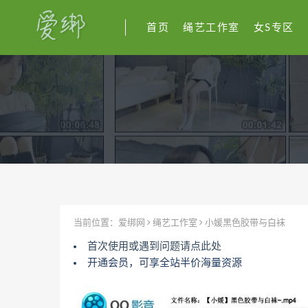
首页
绳艺工作室
女S专区
当前位置：
爱绑网
绳艺工作室
小媛黑色胶带与白袜
首次使用或遇到问题请点此处
开通会员，可享全站半价海量资源