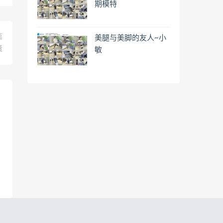
期模特
篇
美腿与美脚的友人~小
责
敏