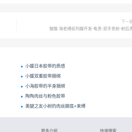
下一
酸酸 海老缚前列腺开发-龟责-双手责射-射后
小媛日本胶带的质感
小媛双重胶带捆绑
小海胶带的半身捆绑
陶陶肉丝与粉色胶带
美腿之友小树的肉丝脚底+束缚
更多介绍
快速搜索