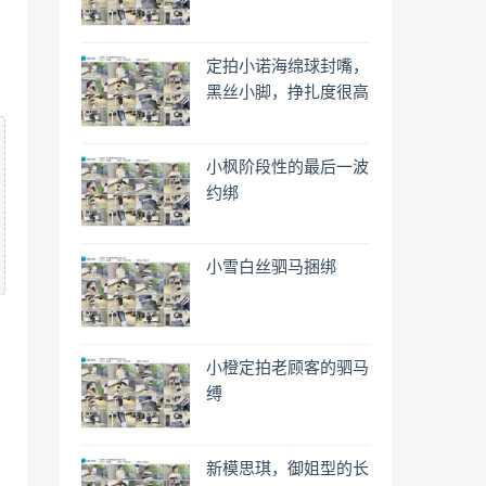
定拍小诺海绵球封嘴，
黑丝小脚，挣扎度很高
小枫阶段性的最后一波
约绑
小雪白丝驷马捆绑
小橙定拍老顾客的驷马
缚
新模思琪，御姐型的长