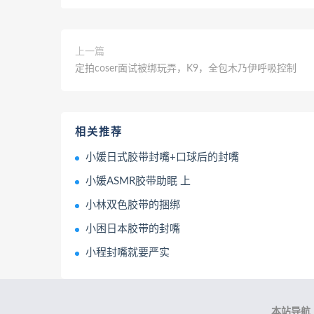
上一篇
定拍coser面试被绑玩弄，K9，全包木乃伊呼吸控制
相关推荐
小媛日式胶带封嘴+口球后的封嘴
小媛ASMR胶带助眠 上
小林双色胶带的捆绑
小困日本胶带的封嘴
小程封嘴就要严实
本站导航