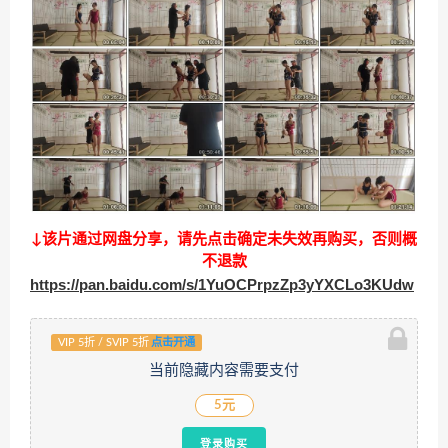
↓该片通过网盘分享，请先点击确定未失效再购买，否则概
不退款
https://pan.baidu.com/s/1YuOCPrpzZp3yYXCLo3KUdw
VIP 5折 / SVIP 5折
点击开通
当前隐藏内容需要支付
5元
登录购买