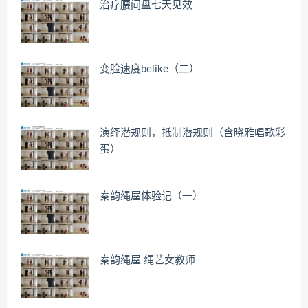
治疗腰间盘七天见效
变脸速度belike（二）
演绎潜规则，抵制潜规则（含晓雅唱歌彩
蛋）
秦韵绳屋体验记（一）
秦韵绳屋 绳艺女教师