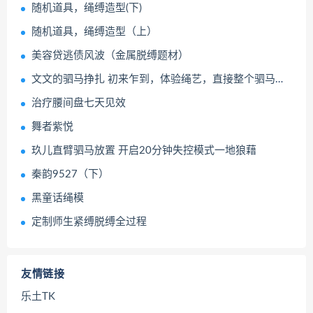
随机道具，绳缚造型(下)
随机道具，绳缚造型（上）
美容贷逃债风波（金属脱缚题材）
文文的驷马挣扎 初来乍到，体验绳艺，直接整个驷马，让她适应一下
治疗腰间盘七天见效
舞者紫悦
玖儿直臂驷马放置 开启20分钟失控模式一地狼藉
秦韵9527（下）
黑童话绳模
定制师生紧缚脱缚全过程
友情链接
乐土TK