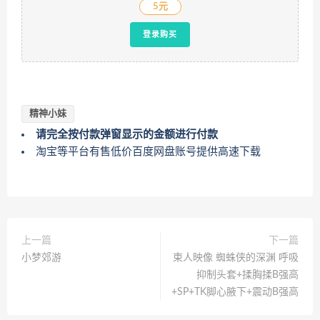
5元
登录购买
精神小妹
请完全按付款弹窗显示的金额进行付款
淘宝等平台有售低价百度网盘账号提供高速下载
上一篇
下一篇
小梦郊游
束人映像 蜘蛛侠的深渊 呼吸
抑制头套+揉胸揉B强高
+SP+TK脚心腋下+震动B强高