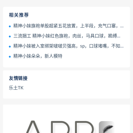
相关推荐
精神小妹旗袍单股超紧五花放置，上半段，充气口塞，啵啵贝郊狼，下半段，五花驷马拉扯股绳，马具口球，郊狼
三流捆工 精神小妹红色旗袍，肉丝，马具口球，跪缚放置
精神小妹被入室绑架啵啵贝强高，sp，口球堵嘴，不知能否逃脱？
精神小妹朵朵，新人模特
友情链接
乐土TK