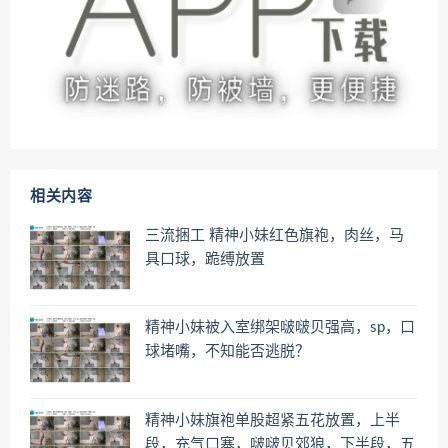
相关内容
三流捆工 精神小妹红色旗袍，肉丝，马
具口球，跪缚放置
精神小妹被入室绑架啵啵贝强高，sp，口
球堵嘴，不知能否逃脱？
精神小妹旗袍单股超紧五花放置，上半
段，充气口塞，啵啵贝郊狼，下半段，五