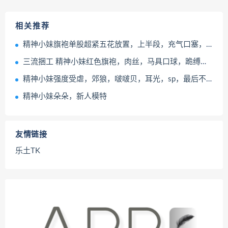
相关推荐
精神小妹旗袍单股超紧五花放置，上半段，充气口塞，啵啵贝郊狼，下半段，五花驷马拉扯股绳，马具口球，郊狼
三流捆工 精神小妹红色旗袍，肉丝，马具口球，跪缚放置
精神小妹强度受虐，郊狼，啵啵贝，耳光，sp，最后不想要了不想要了
精神小妹朵朵，新人模特
友情链接
乐土TK