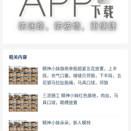
相关内容
精神小妹旗袍单股超紧五花放置，上半
段，充气口塞，啵啵贝郊狼，下半段，五
花驷马拉扯股绳，马具口球，郊狼
三流捆工 精神小妹红色旗袍，肉丝，马
具口球，跪缚放置
精神小妹朵朵，新人模特