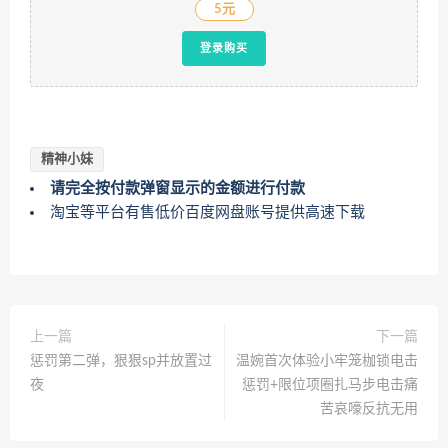
5元
登录购买
精神小妹
请完全按付款弹窗显示的金额进行付款
淘宝等平台有售低价百度网盘账号提供高速下载
上一篇
下一篇
惩罚第二弹，狠狠sp并放置过
温婉首次体验小牢笼枷锁电击
夜
惩罚+限位项圈扎马步电击痛
苦哀嚎反抗无用