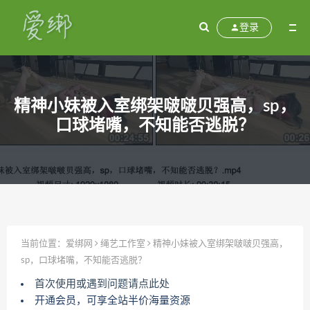
登录
精神小妹被入室绑架啵啵贝强高，sp，
口球堵嘴，不知能否逃脱？
当前位置：
爱绑网
绳艺工作室
精神小妹被入室绑架啵啵贝强高，
sp，口球堵嘴，不知能否逃脱？
首次使用或遇到问题请点此处
开通会员，可享全站半价海量资源