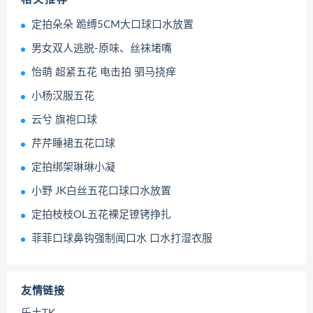
定拍朵朵 跪缚5CM大口球口水放置
男女双人逃脱-原味、丝袜堵嘴
怡萌 超紧五花 电击拍 驷马挠痒
小杨汉服五花
云兮 旗袍口球
芹芹睡裙五花口球
定拍绑架琳琳小凝
小野 JK白丝五花口球口水放置
定拍枝枝OL五花裸足镣铐挣扎
菲菲口球鼻钩强制闻口水 口水打湿衣服
友情链接