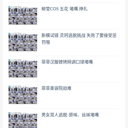
柳莹COS 五花 堵嘴 挣扎
新模试镜 灵珂逃脱挑战 失败了要接受惩
罚哦
菲菲汉服镣铐网调口球堵嘴
菲菲美容院劫难
男女双人逃脱-原味、丝袜堵嘴