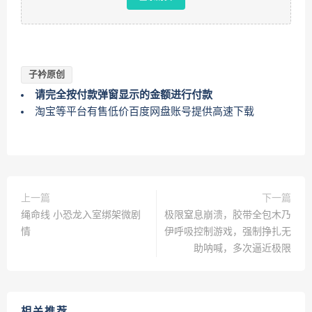
子衿原创
请完全按付款弹窗显示的金额进行付款
淘宝等平台有售低价百度网盘账号提供高速下载
上一篇
下一篇
绳命线 小恐龙入室绑架微剧
极限窒息崩溃，胶带全包木乃
情
伊呼吸控制游戏，强制挣扎无
助呐喊，多次逼近极限
相关推荐