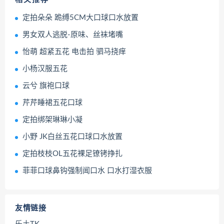
定拍朵朵 跪缚5CM大口球口水放置
男女双人逃脱-原味、丝袜堵嘴
怡萌 超紧五花 电击拍 驷马挠痒
小杨汉服五花
云兮 旗袍口球
芹芹睡裙五花口球
定拍绑架琳琳小凝
小野 JK白丝五花口球口水放置
定拍枝枝OL五花裸足镣铐挣扎
菲菲口球鼻钩强制闻口水 口水打湿衣服
友情链接