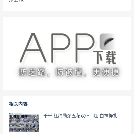
乐土TK
相关内容
千千 红绳勒颈五花双环口枷 白袜挣扎