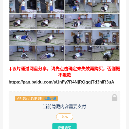
↓该片通过网盘分享，请先点击确定未失效再购买，否则概
不退款
https://pan.baidu.com/s/1nFy7R4NjRQggjTd3hiR3uA
VIP 5折 / SVIP 5折
点击开通
当前隐藏内容需要支付
5元
登录购买