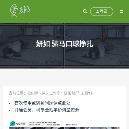
登录
妍如 驷马口球挣扎
当前位置：
爱绑网
绳艺工作室
妍如 驷马口球挣扎
首次使用或遇到问题请点此处
开通会员，可享全站半价海量资源