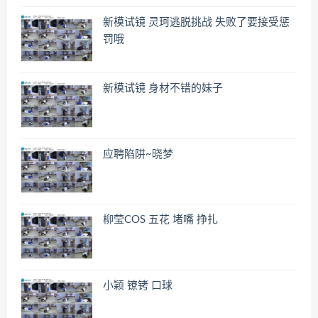
新模试镜 灵珂逃脱挑战 失败了要接受惩
罚哦
新模试镜 身材不错的妹子
应聘陷阱~晓梦
柳莹COS 五花 堵嘴 挣扎
小颖 镣铐 口球