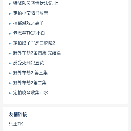
特战队员晓倩伏法记 上
定拍小莹驷马放置
捆绑游戏之惠子
老虎凳TK之小白
定拍娘子军虎口脱险2
野外车劫2第四集 完结篇
感受死刑犯五花
野外车劫2 第三集
野外车劫2第二集
定拍晓琴收集口水
友情链接
乐土TK