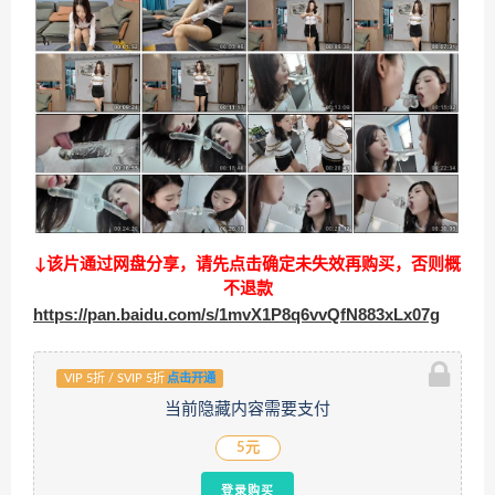
↓该片通过网盘分享，请先点击确定未失效再购买，否则概
不退款
https://pan.baidu.com/s/1mvX1P8q6vvQfN883xLx07g
VIP 5折 / SVIP 5折
点击开通
当前隐藏内容需要支付
5元
登录购买