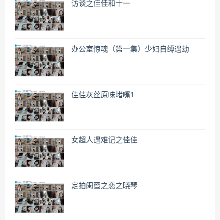
访谈之佳佳和十一
办公室惊魂（第一集）少妇自缚遇劫
佳佳灰丝原味堵嘴1
女超人遇难记之佳佳
定拍闺蜜之恋之晓琴