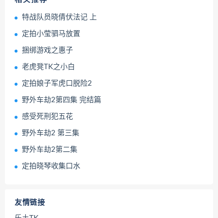
特战队员晓倩伏法记 上
定拍小莹驷马放置
捆绑游戏之惠子
老虎凳TK之小白
定拍娘子军虎口脱险2
野外车劫2第四集 完结篇
感受死刑犯五花
野外车劫2 第三集
野外车劫2第二集
定拍晓琴收集口水
友情链接