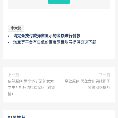
李大侠
请完全按付款弹窗显示的金额进行付款
淘宝等平台有售低价百度网盘账号提供高速下载
上一篇
下一篇
依然原创 两个19岁清纯女大
牵丝原创 黑丝女仆男娘提子
学生互相捆绑挠痒痒tk（微剧
紧缚闷绝挑战
情）
相关推荐