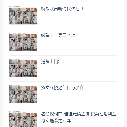
特战队员晓倩伏法记 上
绑架十一第三季上
送货上门2
双女互挠之佳佳与小白
名侦探柯南-佳佳雅倩主演 妃英理毛利兰
母女遇袭之屈辱