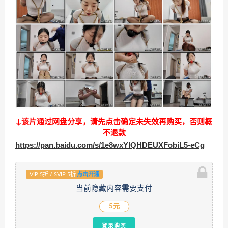
↓该片通过网盘分享，请先点击确定未失效再购买，否则概
不退款
https://pan.baidu.com/s/1e8wxYIQHDEUXFobiL5-eCg
VIP 5折 / SVIP 5折
点击开通
当前隐藏内容需要支付
5元
登录购买