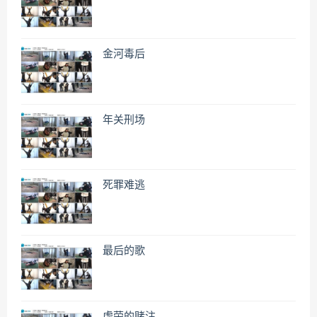
金河毒后
年关刑场
死罪难逃
最后的歌
虚荣的赌注