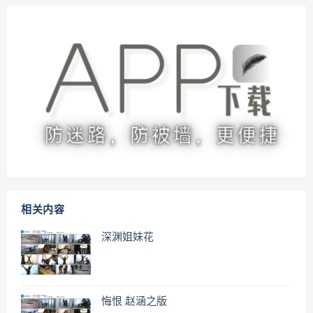
相关内容
深渊姐妹花
悔恨 赵涵之版