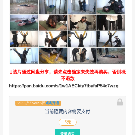
↓该片通过网盘分享，请先点击确定未失效再购买，否则概
不退款
https://pan.baidu.com/s/1w1AECkty7tbyfaP54c7wzg
VIP 5折 / SVIP 5折
点击开通
当前隐藏内容需要支付
5元
登录购买