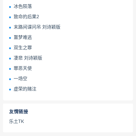
冰色陨落
致命的后果2
末路间谍问吊 刘诗颖版
噩梦难逃
双生之罪
凄悲 刘诗颖版
罪恶天使
一场空
虚荣的赌注
友情链接
乐土TK