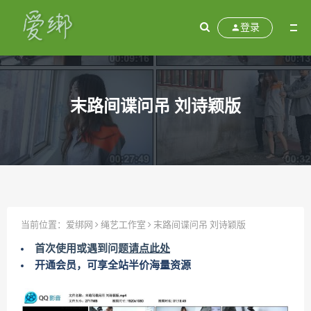
登录
末路间谍问吊 刘诗颖版
当前位置：
爱绑网
绳艺工作室
末路间谍问吊 刘诗颖版
首次使用或遇到问题
请点此处
开通会员，可享全站半价海量资源