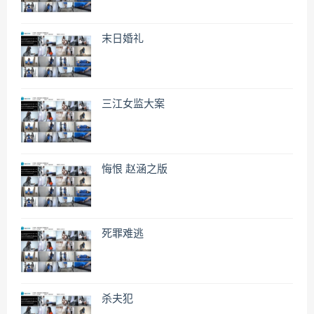
末日婚礼
三江女监大案
悔恨 赵涵之版
死罪难逃
杀夫犯