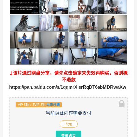
↓该片通过网盘分享，请先点击确定未失效再购买，否则概
不退款
https://pan.baidu.com/s/1qqmrXlerRqDT6abMDRwaXw
VIP 5折 / SVIP 5折
点击开通
当前隐藏内容需要支付
5元
登录购买