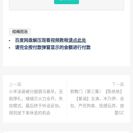
结绳而治
百度网盘解压观看视频教程
请点此处
请完全按付款弹窗显示的金额进行付款
上一篇
下一篇
小羊泳装被分腿驷马悬吊，无
邪教门（第三集）【陈依依】
助挣扎，啵啵贝火力全开，失
【紫涵】主演，木乃伊、全
控模式。最后终于听话妥协。
包、严厉拘束、抚摸玩弄、放
得到放下来休息的机会
置GC