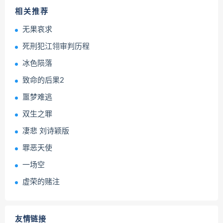
相关推荐
无果哀求
死刑犯江翎审判历程
冰色陨落
致命的后果2
噩梦难逃
双生之罪
凄悲 刘诗颖版
罪恶天使
一场空
虚荣的赌注
友情链接