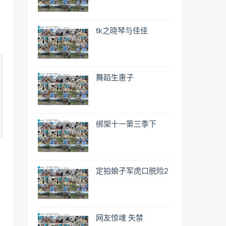
tk之晓琴与佳佳
舞蹈生惠子
绑架十一第三季下
定拍娘子军虎口脱险2
网友惊魂 失禁