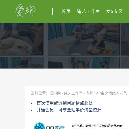
首页
绳艺工作室
女S专区
当前位置：
爱绑网
绳艺工作室
老师与学生之愤怒的老爸
首次使用或遇到问题请点此处
开通会员，可享全站半价海量资源