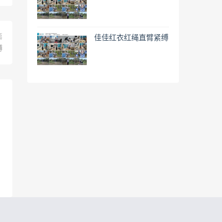
篇
佳佳红衣红绳直臂紧缚
缚