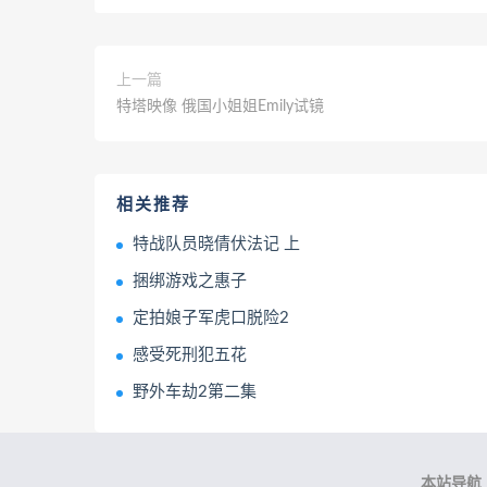
上一篇
特塔映像 俄国小姐姐Emily试镜
相关推荐
特战队员晓倩伏法记 上
捆绑游戏之惠子
定拍娘子军虎口脱险2
感受死刑犯五花
野外车劫2第二集
本站导航