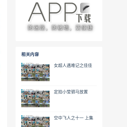
相关内容
女超人遇难记之佳佳
定拍小莹驷马放置
空中飞人之十一 上集