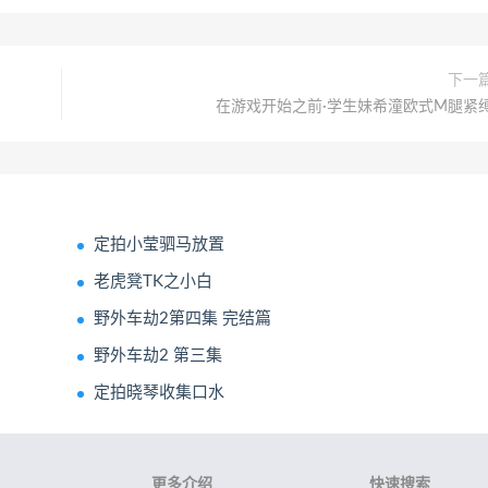
下一
在游戏开始之前·学生妹希潼欧式M腿紧
定拍小莹驷马放置
老虎凳TK之小白
野外车劫2第四集 完结篇
野外车劫2 第三集
定拍晓琴收集口水
更多介绍
快速搜索