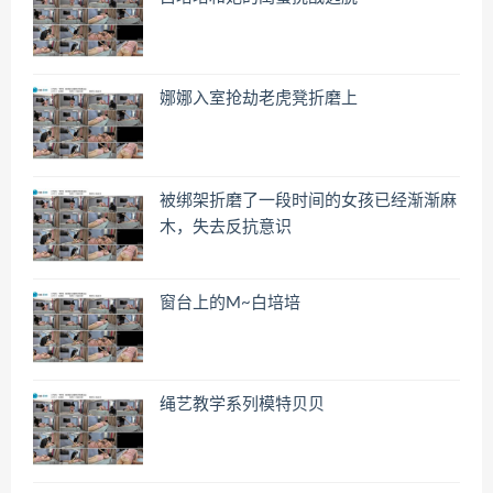
娜娜入室抢劫老虎凳折磨上
被绑架折磨了一段时间的女孩已经渐渐麻
木，失去反抗意识
窗台上的M~白培培
绳艺教学系列模特贝贝