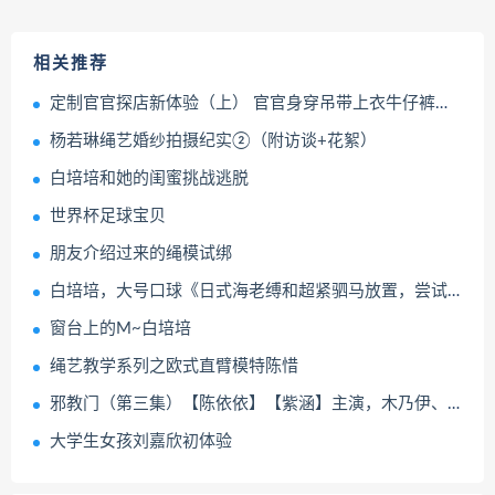
相关推荐
定制官官探店新体验（上） 官官身穿吊带上衣牛仔裤体验坐绳吊缚、开腿器等项目 逐帧展示绝美面庞与妖娆身...
杨若琳绳艺婚纱拍摄纪实②（附访谈+花絮）
白培培和她的闺蜜挑战逃脱
世界杯足球宝贝
朋友介绍过来的绳模试绑
白培培，大号口球《日式海老缚和超紧驷马放置，尝试逃脱及访谈》小女孩两款5CM和5.5CM口球拉到最紧，口水止不住流，绑上超紧的驷马放置尝试自己解开
窗台上的M~白培培
绳艺教学系列之欧式直臂模特陈惜
邪教门（第三集）【陈依依】【紫涵】主演，木乃伊、全包、严厉拘束、抚摸玩弄、放置GC
大学生女孩刘嘉欣初体验