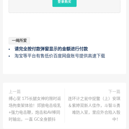
登录购买
一绳所爱
请完全按付款弹窗显示的金额进行付款
淘宝等平台有售低价百度网盘账号提供高速下载
上一篇
下一篇
缚心室 175长腿女神的限时返
连环计之瓮中捉鳖（上）安琪
场拘束架体验！郊狼电击吸乳
＆紫婷双新人佳作，斗智斗勇
+强力电击鞭，炮击和AV棒同
难防入室，里应外合陷入彀
时输出，一直 GC全身颤抖
中！