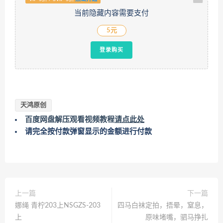
当前隐藏内容需要支付
5元
登录购买
天鸿原创
百度网盘解压观看视频教程
请点此处
请完全按付款弹窗显示的金额进行付款
上一篇
下一篇
娜绳 青柠203上NSGZS-203
四马白袜定拍，捂晕，窒息，
上
原味堵嘴，驷马挣扎