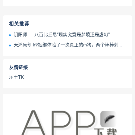
相关推荐
阴阳师——八百比丘尼“现实究竟是梦境还是虚幻”
天鸿原创 k9捆绑体验了一次真正的m狗，两个棒棒刺激叫声不停，口水不停的流，强高2次直接爽翻
友情链接
乐土TK