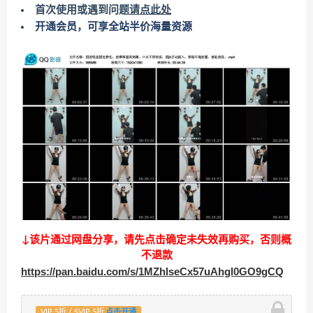
首次使用或遇到问题
请点此处
开通会员，可享全站半价海量资源
↓该片通过网盘分享，请先点击确定未失效再购买，否则概
不退款
https://pan.baidu.com/s/1MZhlseCx57uAhgl0GO9gCQ
VIP 5折 / SVIP 5折
点击开通