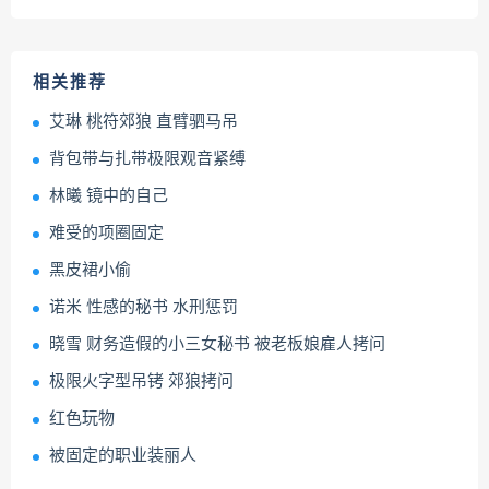
相关推荐
艾琳 桃符郊狼 直臂驷马吊
背包带与扎带极限观音紧缚
林曦 镜中的自己
难受的项圈固定
黑皮裙小偷
诺米 性感的秘书 水刑惩罚
晓雪 财务造假的小三女秘书 被老板娘雇人拷问
极限火字型吊铐 郊狼拷问
红色玩物
被固定的职业装丽人