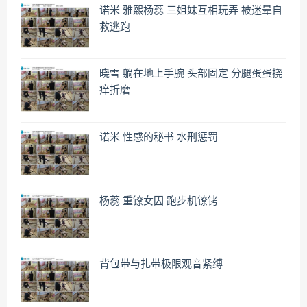
诺米 雅熙杨蕊 三姐妹互相玩弄 被迷晕自
救逃跑
晓雪 躺在地上手腕 头部固定 分腿蛋蛋挠
痒折磨
诺米 性感的秘书 水刑惩罚
杨蕊 重镣女囚 跑步机镣铐
背包带与扎带极限观音紧缚