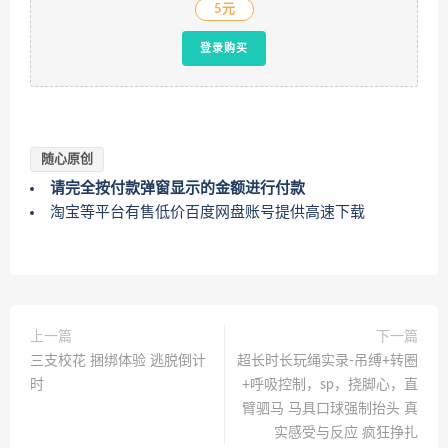
5元
登录购买
随心原创
请完全按付款弹窗显示的金额进行付款
淘宝等平台有售低价百度网盘账号提供高速下载
上一篇
下一篇
三支校花 捆绑体验 逃脱倒计
超长时长玩绳实录-吊缚+转圈
时
+呼吸控制，sp，挠脚心，直
臂驷马 马具口球强制抬头 真
实感受与反应 疯狂挣扎